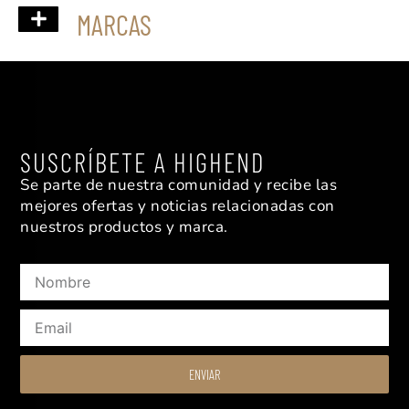
MARCAS
ACOUSTIC ENERGY
ACOUSTIC SOLID
FRANCO SERBLIN
MATRIX AUDIO
MOFI ELECTRONICS
MUSICAL FIDELITY
PRO-JECT AUDIO
WESTERN ELECTRIC
SUSCRÍBETE A HIGHEND
Se parte de nuestra comunidad y recibe las
mejores ofertas y noticias relacionadas con
nuestros productos y marca.
Nombre
Email
ENVIAR