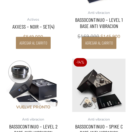
Anti vibracion
BASSOCONTINUO – LEVEL 1
Activos
BASE ANTI VIBRACION
AXXESS – NOIR – SET(4)
$
169.000
$
145.900
$
549.000
AGREGAR AL CARRITO
AGREGAR AL CARRITO
El
El
El
El
-14%
precio
precio
precio
preci
original
actual
original
actua
era:
es:
era:
es:
$189.000.
$164.900.
$349.000.
$299.
VUELVE PRONTO
Anti vibracion
Anti vibracion
BASSOCONTINUO – LEVEL 2
BASSOCONTINUO – SPIKE C