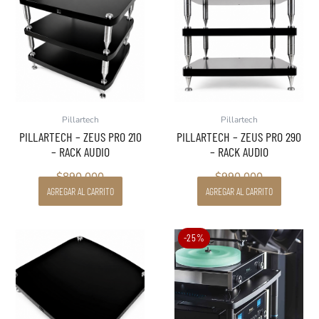
Pillartech
Pillartech
PILLARTECH – ZEUS PRO 210
PILLARTECH – ZEUS PRO 290
– RACK AUDIO
– RACK AUDIO
$
890.000
$
990.000
AGREGAR AL CARRITO
AGREGAR AL CARRITO
Este
Rang
-25%
producto
de
tiene
preci
múltiples
desd
variantes.
$539
Las
hasta