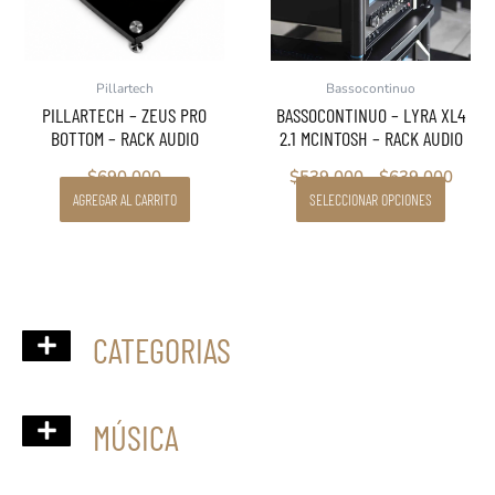
opciones
$639
se
pueden
elegir
Pillartech
Bassocontinuo
en
PILLARTECH – ZEUS PRO
BASSOCONTINUO – LYRA XL4
la
BOTTOM – RACK AUDIO
2.1 MCINTOSH – RACK AUDIO
página
de
$
690.000
$
539.000
-
$
639.000
producto
AGREGAR AL CARRITO
SELECCIONAR OPCIONES
CATEGORIAS
ACONDICIONADOR POTENCIA
RACKS Y ANTIVIBRACIÓN
MÚSICA