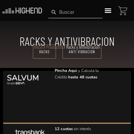
Ir
CAR
Search
Search
al
contenido
SISTEMAS HIGHEND
RACKS Y ANTIVIBRACION
Inicio
/
Productos
/ Racks y Antivibracion
RACKS
ANTI VIBRACION
Pincha Aqui
y Calcula tu
Crédito
hasta 48 cuotas
12 cuotas
sin interés