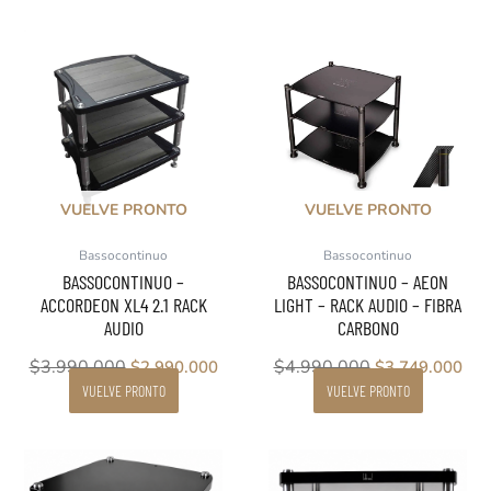
El
El
El
El
precio
precio
precio
pre
original
actual
original
act
era:
es:
era:
es:
$3.990.000.
$2.990.000.
$4.990.000.
$3.
VUELVE PRONTO
VUELVE PRONTO
Bassocontinuo
Bassocontinuo
BASSOCONTINUO –
BASSOCONTINUO – AEON
ACCORDEON XL4 2.1 RACK
LIGHT – RACK AUDIO – FIBRA
AUDIO
CARBONO
$
3.990.000
$
4.990.000
$
2.990.000
$
3.749.000
VUELVE PRONTO
VUELVE PRONTO