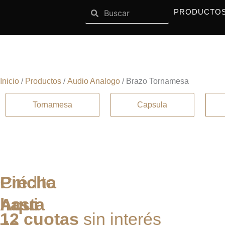
Search
Ir
Search
OPEN SISTEMAS
OPEN MARCAS
SISTEMAS
MARCAS
PRODUCTO
al
contenido
Brazo Tornamesa
Inicio
/
Productos
/
Audio Analogo
/ Brazo Tornamesa
Tornamesa
Capsula
Pincha
Crédito
Aqui
hasta
12 cuotas
sin interés