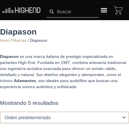
Ir
CA
Search
Search
al
contenido
SISTEMAS HIGHEND
Diapason
Inicio
/
Marcas
/ Diapason
Diapason
es una marca italiana de prestigio especializada en
parlantes High-End. Fundada en 1987, combina artesanía tradicional
con ingeniería acústica avanzada para ofrecer un sonido cálido,
detallado y natural. Sus diseños elegantes y atemporales, como el
icónico
Adamantes
, son ideales para audiófilos que buscan una
experiencia sonora auténtica y sofisticada.
Mostrando 5 resultados