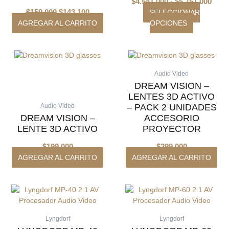
$
4.581.000
-
$
5.751.000
pueden
$
159.000
$
143.100
SELECCIONAR
elegir
AGREGAR AL CARRITO
OPCIONES
en
la
página
de
producto
Audio Video
DREAM VISION –
LENTES 3D ACTIVO
– PACK 2 UNIDADES
Audio Video
DREAM VISION –
ACCESORIO
LENTE 3D ACTIVO
PROYECTOR
$
199.000
$
299.000
AGREGAR AL CARRITO
AGREGAR AL CARRITO
Lyngdorf
Lyngdorf