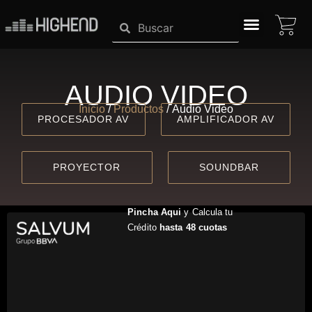
Ir
CA
Search
Search
al
contenido
SISTEMAS HIGHEND
AUDIO VIDEO
Inicio
/
Productos
/ Audio Video
PROCESADOR AV
AMPLIFICADOR AV
PROYECTOR
SOUNDBAR
Pincha Aqui
y Calcula tu
Crédito
hasta 48 cuotas