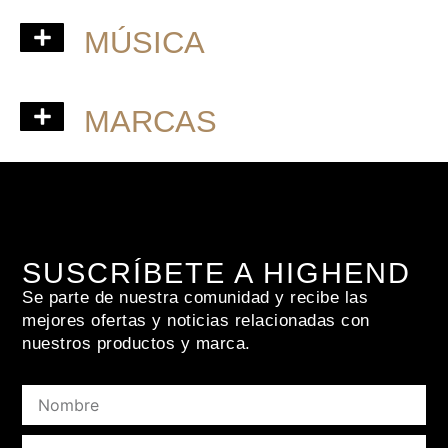
ACONDICIONADOR POTENCIA
RACKS Y ANTIVIBRACIÓN
MÚSICA
MARCAS
ACOUSTIC ENERGY
ACOUSTIC SOLID
AUDIO RESEARCH
FRANCO SERBLIN
MATRIX AUDIO
MOFI ELECTRONICS
MUSICAL FIDELITY
PRO-JECT AUDIO
WESTERN ELECTRIC
SUSCRÍBETE A HIGHEND
Se parte de nuestra comunidad y recibe las
mejores ofertas y noticias relacionadas con
nuestros productos y marca.
Nombre
Email