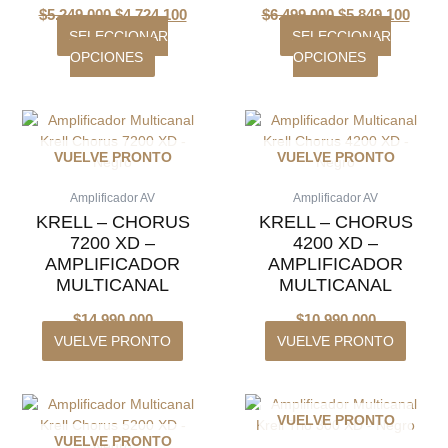
pueden
pueden
$
5.249.000
$
4.724.100
$
6.499.000
$
5.849.100
elegir
elegir
SELECCIONAR
SELECCIONAR
en
en
OPCIONES
OPCIONES
la
la
página
página
de
de
producto
producto
VUELVE PRONTO
VUELVE PRONTO
Amplificador AV
Amplificador AV
KRELL – CHORUS
KRELL – CHORUS
7200 XD –
4200 XD –
AMPLIFICADOR
AMPLIFICADOR
MULTICANAL
MULTICANAL
$
14.990.000
$
10.990.000
VUELVE PRONTO
VUELVE PRONTO
VUELVE PRONTO
VUELVE PRONTO