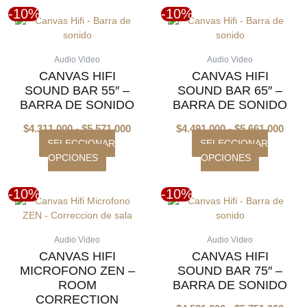
-10%
-10%
Este
Rango
Este
Ran
producto
producto
de
de
tiene
tiene
precios:
prec
Audio Video
Audio Video
múltiples
múltiples
desde
desd
CANVAS HIFI
CANVAS HIFI
variantes.
variantes.
$4.311.000
$4.4
SOUND BAR 55″ –
SOUND BAR 65″ –
Las
Las
hasta
hast
BARRA DE SONIDO
BARRA DE SONIDO
opciones
opciones
$5.571.000
$5.6
se
se
$
4.311.000
-
$
5.571.000
$
4.491.000
-
$
5.661.000
pueden
pueden
SELECCIONAR
SELECCIONAR
elegir
elegir
OPCIONES
OPCIONES
en
en
la
la
-10%
-10%
página
página
El
El
Este
Ran
de
de
producto
precio
precio
de
producto
producto
tiene
original
actual
prec
Audio Video
Audio Video
múltiples
era:
es:
desd
CANVAS HIFI
CANVAS HIFI
variantes.
$159.000.
$143.100.
$4.5
MICROFONO ZEN –
SOUND BAR 75″ –
Las
hast
ROOM
BARRA DE SONIDO
opciones
$5.7
CORRECTION
se