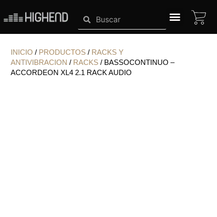
Ir
CA
Search
Search
al
contenido
SISTEMAS HIGHEND
INICIO
/
PRODUCTOS
/
RACKS Y
ANTIVIBRACION
/
RACKS
/ BASSOCONTINUO –
ACCORDEON XL4 2.1 RACK AUDIO