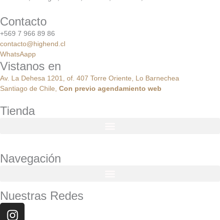
Contacto
+569 7 966 89 86
contacto@highend.cl
WhatsAapp
Vistanos en
Av. La Dehesa 1201, of. 407 Torre Oriente, Lo Barnechea
Santiago de Chile,
Con
previo
agendamiento
web
Tienda
Navegación
Nuestras Redes
Instagram
Facebook
Youtube