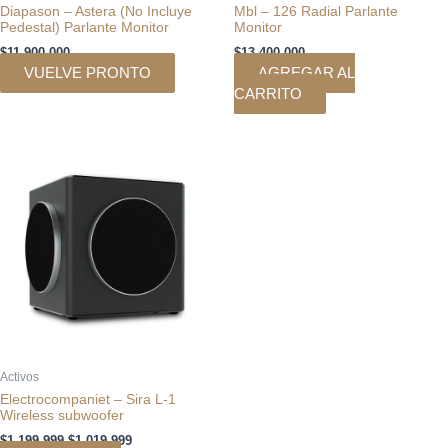
Diapason – Astera (No Incluye
Mbl – 126 Radial Parlante
Pedestal) Parlante Monitor
Monitor
$
11.900.000
$
13.400.000
VUELVE PRONTO
AGREGAR AL
CARRITO
El
El
precio
precio
original
actual
era:
es:
$1.199.999.
$1.019.999.
Activos
Electrocompaniet – Sira L-1
Wireless subwoofer
$
1.199.999
$
1.019.999