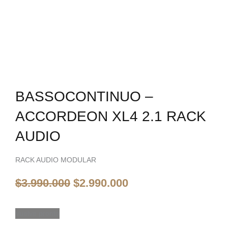
BASSOCONTINUO –
ACCORDEON XL4 2.1 RACK
AUDIO
RACK AUDIO MODULAR
El
El
$
3.990.000
$
2.990.000
precio
precio
original
actual
era:
es:
Vuelve pronto
$3.990.000.
$2.990.000.