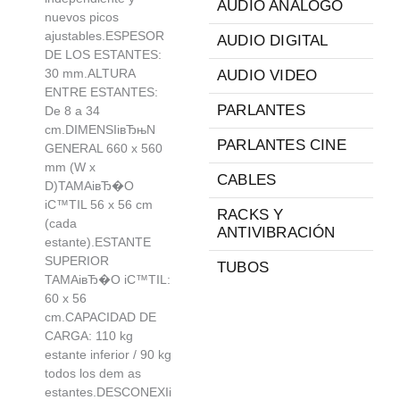
AUDIO ANALOGO
nuevos picos
ajustables.ESPESOR
AUDIO DIGITAL
DE LOS ESTANTES:
30 mm.ALTURA
AUDIO VIDEO
ENTRE ESTANTES:
PARLANTES
De 8 a 34
cm.DIMENSIiвЂњN
PARLANTES CINE
GENERAL 660 x 560
mm (W x
CABLES
D)TAMAiвЂ�O
iС™TIL 56 x 56 cm
RACKS Y
(cada
ANTIVIBRACIÓN
estante).ESTANTE
SUPERIOR
TUBOS
TAMAiвЂ�O iС™TIL:
60 x 56
cm.CAPACIDAD DE
CARGA: 110 kg
estante inferior / 90 kg
todos los dem as
estantes.DESCONEXIi