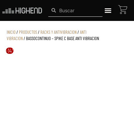
Ir
CAR
Search
Search
al
contenido
SISTEMAS HIGHEND
INICIO
/
PRODUCTOS
/
RACKS Y ANTIVIBRACION
/
ANTI
VIBRACION
/ BASSOCONTINUO – SPIKE C BASE ANTI VIBRACION
-14%