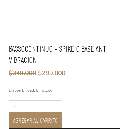
BASSOCONTINUO – SPIKE C BASE ANTI
VIBRACION
El
El
$
349.000
$
299.000
precio
precio
original
actual
era:
es:
Bassocontinuo
Disponibilidad:
En Stock
$349.000.
$299.000.
-
SPIKE
C
Base
Anti
AGREGAR AL CARRITO
Vibracion