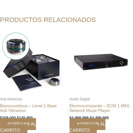
PRODUCTOS RELACIONADOS
El
El
El
El
precio
precio
precio
precio
original
actual
original
actual
era:
es:
era:
es:
$169.000.
$145.900.
$4.999.999.
$4.499.999.
Anti vibracion
Audio Digital
Bassocontinuo – Level 1 Base
Electrocompaniet – ECM 1 MKII
Anti Vibracion
Network Music Player
$
169.000
$
145.900
$
4.999.999
$
4.499.999
AGREGAR AL
AGREGAR AL
CARRITO
CARRITO