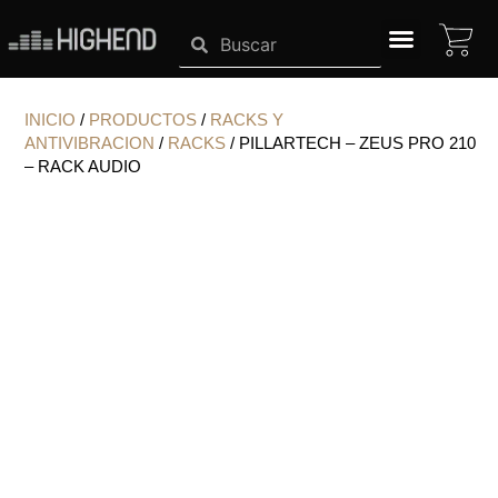
Ir
CA
Search
Search
al
contenido
SISTEMAS HIGHEND
INICIO
/
PRODUCTOS
/
RACKS Y
ANTIVIBRACION
/
RACKS
/ PILLARTECH – ZEUS PRO 210
– RACK AUDIO