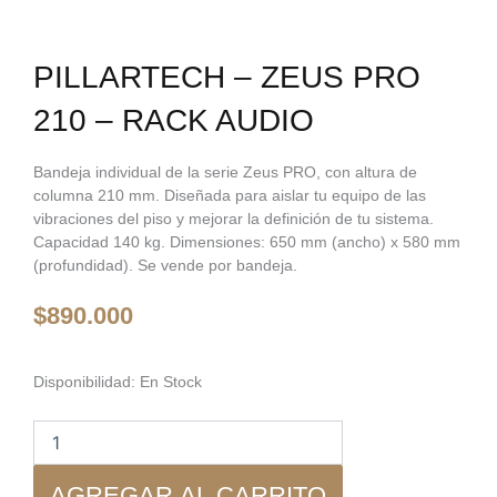
PILLARTECH – ZEUS PRO
210 – RACK AUDIO
Bandeja individual de la serie Zeus PRO, con altura de
columna 210 mm. Diseñada para aislar tu equipo de las
vibraciones del piso y mejorar la definición de tu sistema.
Capacidad 140 kg. Dimensiones: 650 mm (ancho) x 580 mm
(profundidad). Se vende por bandeja.
$
890.000
Pillartech
Disponibilidad:
En Stock
-
Zeus
Pro
210
AGREGAR AL CARRITO
-