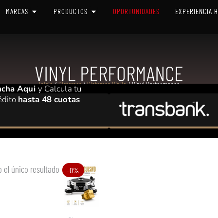
 SISTEMAS
OPEN MARCAS
OPEN PRODUCTOS
MARCAS
PRODUCTOS
OPORTUNIDADES
EXPERIENCIA 
VINYL PERFORMANCE
Inicio
/
Sistemas
/
Sistemas Vinilo
/ Vinyl Performance
ncha Aqui
y Calcula tu
édito
hasta 48 cuotas
 el único resultado
El
El
-0%
precio
precio
original
actual
era:
es: