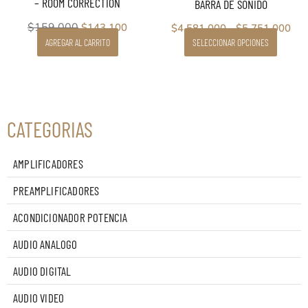
– ROOM CORRECTION
BARRA DE SONIDO
página
de
$
159.000
$
143.100
$
4.581.000
-
$
5.751.000
producto
AGREGAR AL CARRITO
SELECCIONAR OPCIONES
CATEGORIAS
AMPLIFICADORES
PREAMPLIFICADORES
ACONDICIONADOR POTENCIA
AUDIO ANALOGO
AUDIO DIGITAL
AUDIO VIDEO