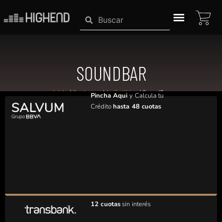
Ir
CAR
Search
Search
al
contenido
SISTEMAS HIGHEND
SOUNDBAR
Inicio
/
Productos
/
Audio Video
/ SoundBar
Pincha Aqui
y Calcula tu
Crédito
hasta 48 cuotas
12 cuotas
sin interés