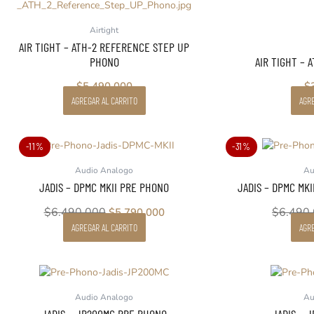
Airtight
AIR TIGHT – ATH-2 REFERENCE STEP UP
PHONO
AIR TIGHT – 
$
5.490.000
$
AGREGAR AL CARRITO
AGRE
El
El
-11%
-31%
precio
precio
Audio Analogo
Au
original
actual
JADIS – DPMC MKII PRE PHONO
JADIS – DPMC MK
era:
es:
$6.490.000.
$5.790.000.
$
6.490.000
$
6.490
$
5.790.000
AGREGAR AL CARRITO
AGRE
Audio Analogo
Au