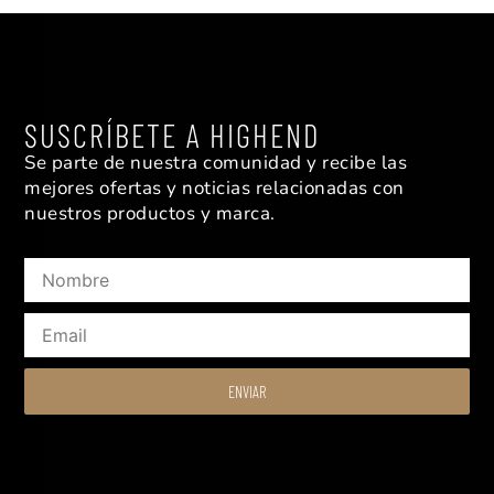
ACOUSTIC ENERGY
ACOUSTIC SOLID
FRANCO SERBLIN
MATRIX AUDIO
MOFI ELECTRONICS
MUSICAL FIDELITY
PRO-JECT AUDIO
WESTERN ELECTRIC
SUSCRÍBETE A HIGHEND
Se parte de nuestra comunidad y recibe las
mejores ofertas y noticias relacionadas con
nuestros productos y marca.
Nombre
Email
ENVIAR