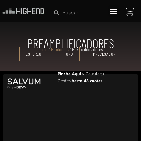
Ir
CAR
Search
Search
al
contenido
SISTEMAS HIGHEND
PREAMPLIFICADORES
Inicio
/
Productos
/ Preamplificadores
ESTÉREO
PHONO
PROCESADOR
Pincha Aqui
y Calcula tu
Crédito
hasta 48 cuotas