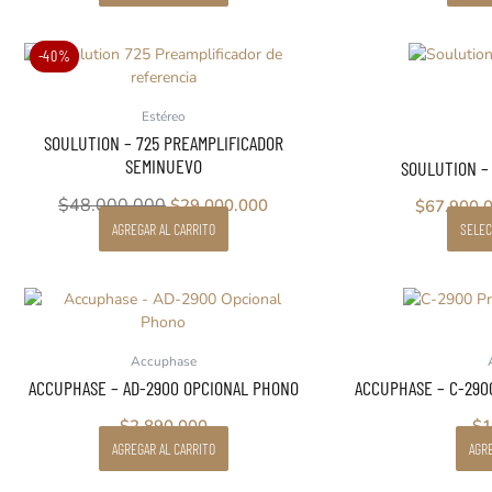
El
El
-40%
precio
precio
original
actual
Estéreo
era:
es:
SOULUTION – 725 PREAMPLIFICADOR
$48.000.000.
$29.000.000.
SEMINUEVO
SOULUTION –
$
48.000.000
$
29.000.000
$
67.900.
AGREGAR AL CARRITO
SELEC
Accuphase
ACCUPHASE – AD-2900 OPCIONAL PHONO
ACCUPHASE – C-290
$
2.890.000
$
1
AGREGAR AL CARRITO
AGRE