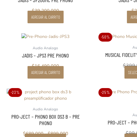
JADIS – JP200MC PRE PHONO
JADIS – 
$
39.200.000
$
2
AGREGAR AL CARRITO
AGRE
-50%
Au
Audio Analogo
MUSICAL FIDELIT
JADIS – JPS3 PRE PHONO
$
399
$
16.490.000
AGREGAR AL CARRITO
SELEC
Este
Rango
-23%
-25%
producto
de
tiene
precios:
Audio Analogo
múltiples
desde
Au
PRO-JECT – PHONO BOX DS3 B – PRE
variantes.
$689.000
PRO-JECT – PH
PHONO
Las
hasta
opciones
$899.000
$
99.
$
689.000
-
$
899.000
se