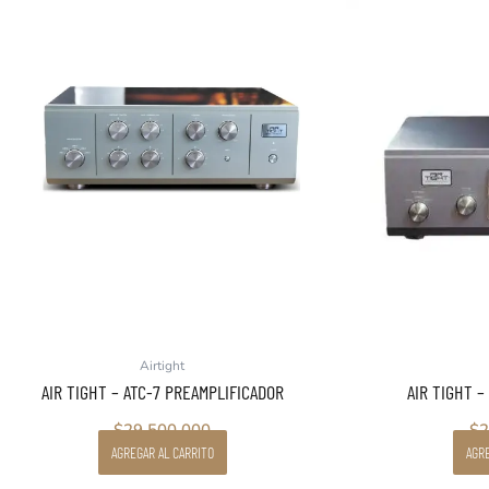
Airtight
AIR TIGHT – ATC-7 PREAMPLIFICADOR
AIR TIGHT –
$
29.500.000
$
2
AGREGAR AL CARRITO
AGRE