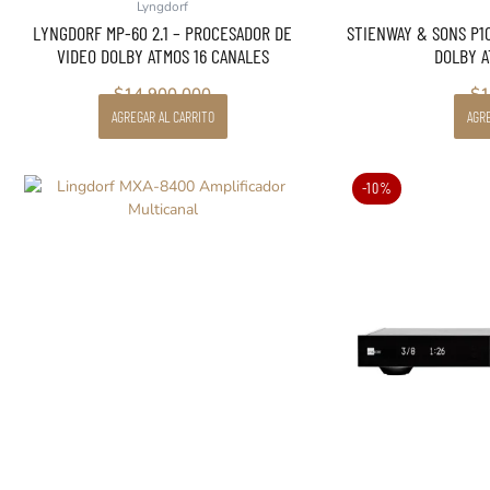
Lyngdorf
LYNGDORF MP-60 2.1 – PROCESADOR DE
STIENWAY & SONS P10
VIDEO DOLBY ATMOS 16 CANALES
DOLBY A
$
14.900.000
$
1
AGREGAR AL CARRITO
AGRE
-10%