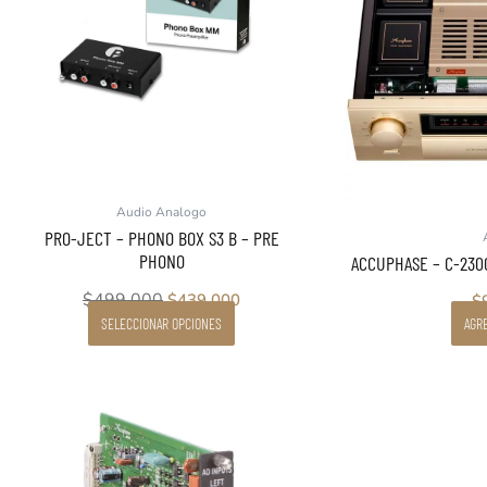
opciones
se
pueden
elegir
en
la
página
de
producto
Audio Analogo
PRO-JECT – PHONO BOX S3 B – PRE
PHONO
ACCUPHASE – C-230
$
499.000
$
439.000
$
SELECCIONAR OPCIONES
AGRE