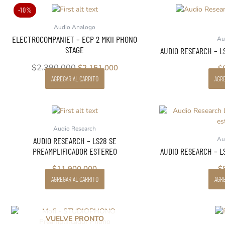
en
El
El
-10%
la
precio
precio
página
Audio Analogo
original
actual
de
ELECTROCOMPANIET – ECP 2 MKII PHONO
Au
era:
es:
producto
STAGE
AUDIO RESEARCH – L
$2.390.000.
$2.151.000.
$
2.390.000
$
2.151.000
$
AGREGAR AL CARRITO
AGRE
Audio Research
AUDIO RESEARCH – LS28 SE
Au
PREAMPLIFICADOR ESTEREO
AUDIO RESEARCH – L
$
11.900.000
$
AGREGAR AL CARRITO
AGRE
El
El
VUELVE PRONTO
precio
precio