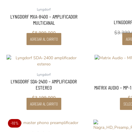
Lyngdorf
LYNGDORF MXA-8400 – AMPLIFICADOR
LYNGDORF
MULTICANAL
$
3.399
$
8.999.000
AGREGAR AL CARRITO
AGRE
Lyngdorf
LYNGDORF SDA-2400 – AMPLIFICADOR
ESTEREO
MATRIX AUDIO – MP-
$
3.199.000
$
AGREGAR AL CARRITO
SELEC
Este
El
El
-10%
producto
precio
precio