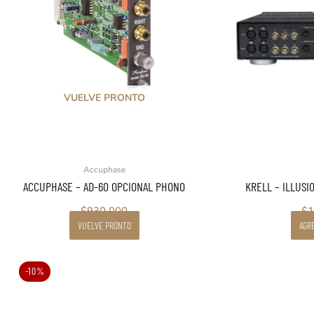
VUELVE PRONTO
Accuphase
ACCUPHASE – AD-60 OPCIONAL PHONO
KRELL – ILLUSIO
$
930.000
$
1
VUELVE PRONTO
AGRE
El
El
-10%
precio
precio
original
actual