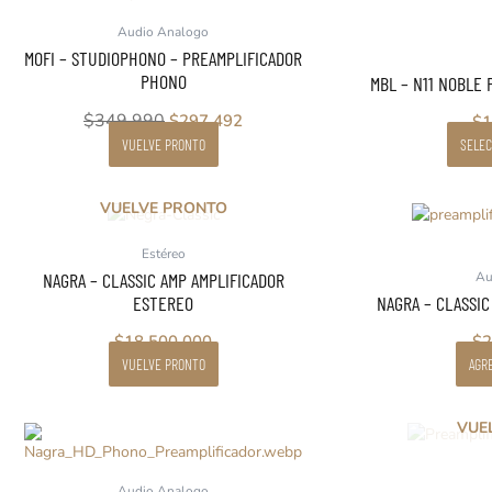
original
actual
Audio Analogo
era:
es:
MOFI – STUDIOPHONO – PREAMPLIFICADOR
$349.990.
$297.492.
PHONO
MBL – N11 NOBLE
$
349.990
$
297.492
$
1
VUELVE PRONTO
SELEC
VUELVE PRONTO
Estéreo
NAGRA – CLASSIC AMP AMPLIFICADOR
Au
ESTEREO
NAGRA – CLASSI
$
18.500.000
$
2
VUELVE PRONTO
AGRE
VUE
Audio Analogo