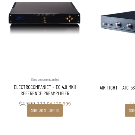
era:
es:
$4.599.999.
$4.139.999.
Electrocompaniet
ELECTROCOMPANIET – EC 4.8 MKII
AIR TIGHT – ATC-5
REFERENCE PREAMPLIFIER
$
4.599.999
$
4.139.999
$
1
AGREGAR AL CARRITO
AGRE