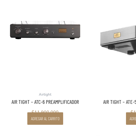
Airtight
AIR TIGHT – ATC-6 PREAMPLIFICADOR
AIR TIGHT – ATE
$
11.900.000
$
1
AGREGAR AL CARRITO
AGRE