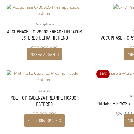
Accuphase
ACCUPHASE – C-3900S PREAMPLIFICADOR
ESTEREO ULTRA HIGHEND
ACCUPHASE – C-5
$
28.900.000
$
AGREGAR AL CARRITO
AGRE
Este
-60%
producto
tiene
Estéreo
múltiples
Au
MBL – C11 CADENZA PREAMPLIFICADOR
variantes.
PRIMARE – SPA22 7.1
ESTEREO
Las
opciones
$
5.000
$
7.300.000
se
SELECCIONAR OPCIONES
AGRE
pueden
elegir