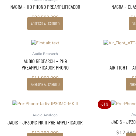
NAGRA – HD PHONO PREAMPLIFICADOR
NAGRA – CLA
$
83.500.000
$
1
AGREGAR AL CARRITO
VU
Audio Research
AUDIO RESEARCH – PH9
PREAMPLIFICADOR PHONO
AIR TIGHT – A
$
11.900.000
$
AGREGAR AL CARRITO
AGRE
-61%
Au
Audio Analogo
JADIS – JP3
JADIS – JP30MC MKIII PRE AMPLIFICADOR
$
12.390
$
12.390.000