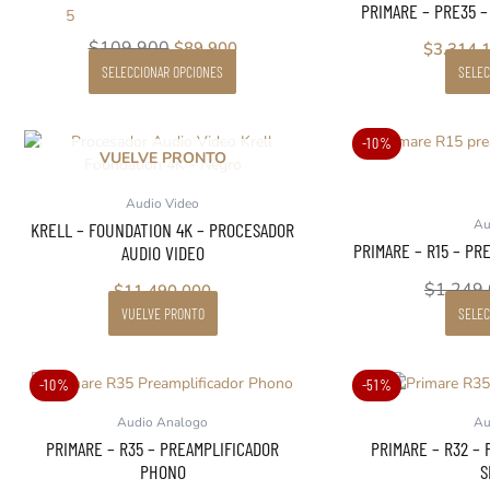
PRIMARE – PRE35 
5
$
109.900
$
89.900
$
3.314.
SELECCIONAR OPCIONES
SELEC
-10%
VUELVE PRONTO
Audio Video
Au
KRELL – FOUNDATION 4K – PROCESADOR
PRIMARE – R15 – P
AUDIO VIDEO
$
1.249
$
11.490.000
VUELVE PRONTO
SELEC
Este
El
El
-10%
-51%
producto
precio
precio
Audio Analogo
Au
tiene
original
actual
PRIMARE – R35 – PREAMPLIFICADOR
PRIMARE – R32 –
múltiples
era:
es:
PHONO
S
variantes.
$1.999.000.
$1.799.100.