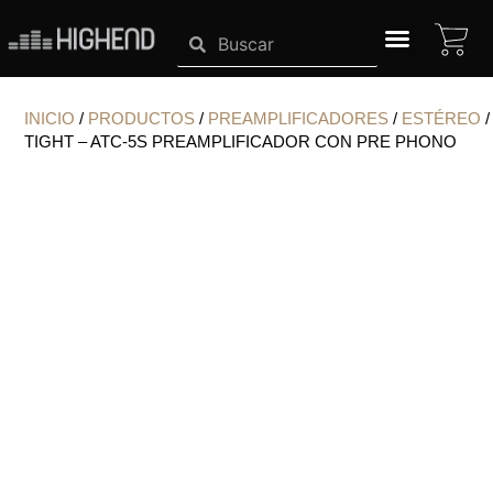
Ir
CA
Search
Search
al
contenido
SISTEMAS HIGHEND
INICIO
/
PRODUCTOS
/
PREAMPLIFICADORES
/
ESTÉREO
/
TIGHT – ATC-5S PREAMPLIFICADOR CON PRE PHONO