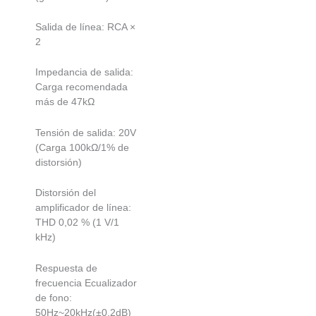
Salida de línea: RCA ×
2
Impedancia de salida:
Carga recomendada
más de 47kΩ
Tensión de salida: 20V
(Carga 100kΩ/1% de
distorsión)
Distorsión del
amplificador de línea:
THD 0,02 % (1 V/1
kHz)
Respuesta de
frecuencia Ecualizador
de fono:
50Hz~20kHz(±0.2dB)