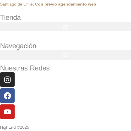
Santiago de Chile,
Con
previo
agendamiento
web
Tienda
Navegación
Nuestras Redes
Instagram
Facebook
Youtube
HighEnd ©2025