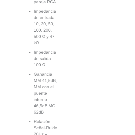
pareja RCA
Impedancia
de entrada
10, 20, 50,
100, 200,
500 Ω y 47
kΩ
Impedancia
de salida
100 Ω
Ganancia
MM 41,5dB,
MM con el
puente
interno
46,5dB MC
62dB
Relación
Señal-Ruido
20Hz –