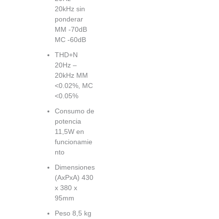
20kHz sin
ponderar
MM -70dB
MC -60dB
THD+N
20Hz –
20kHz MM
<0.02%, MC
<0.05%
Consumo de
potencia
11,5W en
funcionamie
nto
Dimensiones
(AxPxA) 430
x 380 x
95mm
Peso 8,5 kg