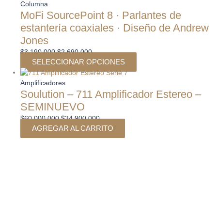
Columna
elegir
elegir
MoFi SourcePoint 8 · Parlantes de
en
en
estantería coaxiales · Diseño de Andrew
la
la
Jones
página
página
de
de
$
3.190.000
$
2.690.000
producto
producto
SELECCIONAR OPCIONES
Amplificadores
Soulution – 711 Amplificador Estereo –
SEMINUEVO
$
60.000.000
$
34.900.000
AGREGAR AL CARRITO