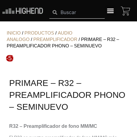
Ir
CA
Search
Search
al
contenido
SISTEMAS HIGHEND
INICIO
/
PRODUCTOS
/
AUDIO
ANALOGO
/
PREAMPLIFICADOR
/ PRIMARE – R32 –
PREAMPLIFICADOR PHONO – SEMINUEVO
-51%
PRIMARE – R32 –
PREAMPLIFICADOR PHONO
– SEMINUEVO
R32 – Preamplificador de fono MM/MC