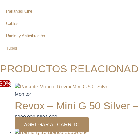
Parlantes Cine
Cables
Racks y Antivibración
Tubos
PRODUCTOS RELACIONA
-30%
El
El
precio
precio
Monitor
original
actual
Revox – Mini G 50 Silver –
era:
es:
$990.000.
$693.000.
$
990.000
$
693.000
AGREGAR AL CARRITO