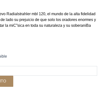
vo Radialstrahler mbl 120, el mundo de la alta fidelidad
 de lado su prejuicio de que solo los oradores enormes y
r la miС”sica en toda su naturaleza y su soberaniВ­a
ible
ITO