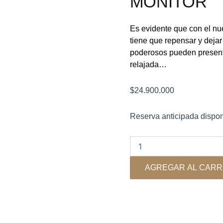
MONITOR
Es evidente que con el nue
tiene que repensar y dejar
poderosos pueden presenta
relajada…
$
24.900.000
Mbl
Reserva anticipada dispon
-
120
Radial
Parlante
Monitor
AGREGAR AL CARR
cantidad