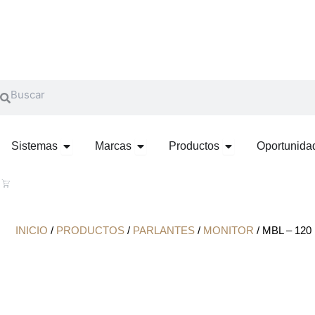
Ir
al
contenido
Search
Search
OPEN SISTEMAS
OPEN MARCAS
OPEN PRODU
Sistemas
Marcas
Productos
Oportunida
CART
INICIO
/
PRODUCTOS
/
PARLANTES
/
MONITOR
/ MBL – 12