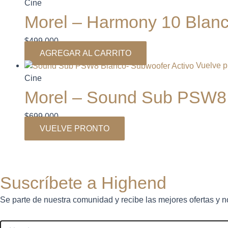
Cine
Morel – Harmony 10 Blan
$
499.000
AGREGAR AL CARRITO
Vuelve p
Cine
Morel – Sound Sub PSW8 
$
699.000
VUELVE PRONTO
Suscríbete a Highend
Se parte de nuestra comunidad y recibe las mejores ofertas y n
Nombre
Email