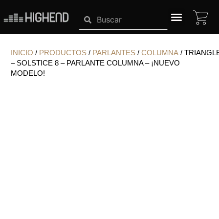
Ir
CA
Search
Search
al
contenido
SISTEMAS HIGHEND
INICIO
/
PRODUCTOS
/
PARLANTES
/
COLUMNA
/ TRIANGL
– SOLSTICE 8 – PARLANTE COLUMNA – ¡NUEVO
MODELO!