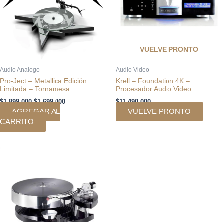
VUELVE PRONTO
Audio Analogo
Audio Video
Pro-Ject – Metallica Edición
Krell – Foundation 4K –
Limitada – Tornamesa
Procesador Audio Video
$
1.899.000
$
1.699.000
$
11.490.000
AGREGAR AL
VUELVE PRONTO
CARRITO