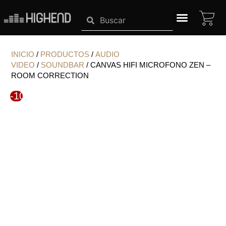
Ir
CA
Search
Search
al
contenido
SISTEMAS HIGHEND
INICIO
/
PRODUCTOS
/
AUDIO
VIDEO
/
SOUNDBAR
/ CANVAS HIFI MICROFONO ZEN –
ROOM CORRECTION
-10%