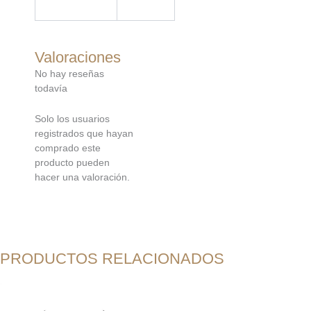
Valoraciones
No hay reseñas
todavía
Solo los usuarios
registrados que hayan
comprado este
producto pueden
hacer una valoración.
PRODUCTOS RELACIONADOS
El
El
precio
precio
original
actual