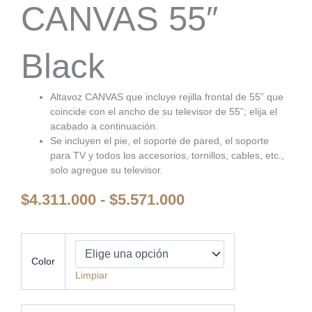
CANVAS 55″
Black
Altavoz CANVAS que incluye rejilla frontal de 55” que
coincide con el ancho de su televisor de 55”; elija el
acabado a continuación.
Se incluyen el pie, el soporte de pared, el soporte
para TV y todos los accesorios, tornillos, cables, etc.,
solo agregue su televisor.
Rango
$
4.311.000
-
$
5.571.000
de
precios:
desde
Canvas
Hifi
$4.311.000
Color
Sound
hasta
Limpiar
Bar
$5.571.000
55"
-