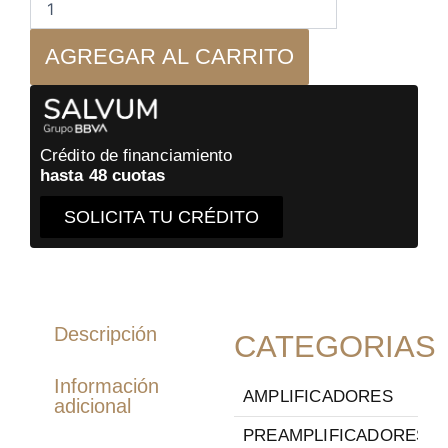
Barra
de
AGREGAR AL CARRITO
sonido
cantidad
Crédito de financiamiento
hasta 48 cuotas
SOLICITA TU CRÉDITO
Descripción
CATEGORIAS
Información
AMPLIFICADORES
adicional
PREAMPLIFICADORES