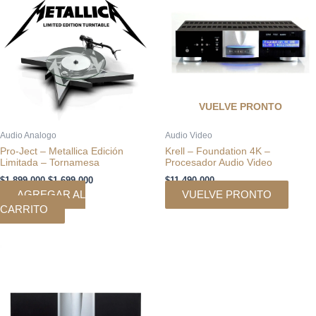
era:
es:
$1.899.000.
$1.699.000.
VUELVE PRONTO
Audio Analogo
Audio Video
Pro-Ject – Metallica Edición
Krell – Foundation 4K –
Limitada – Tornamesa
Procesador Audio Video
$
1.899.000
$
1.699.000
$
11.490.000
AGREGAR AL
VUELVE PRONTO
CARRITO