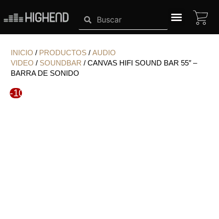
Ir
CA
Search
Search
al
contenido
SISTEMAS HIGHEND
INICIO
/
PRODUCTOS
/
AUDIO
VIDEO
/
SOUNDBAR
/ CANVAS HIFI SOUND BAR 55″ –
BARRA DE SONIDO
-10%