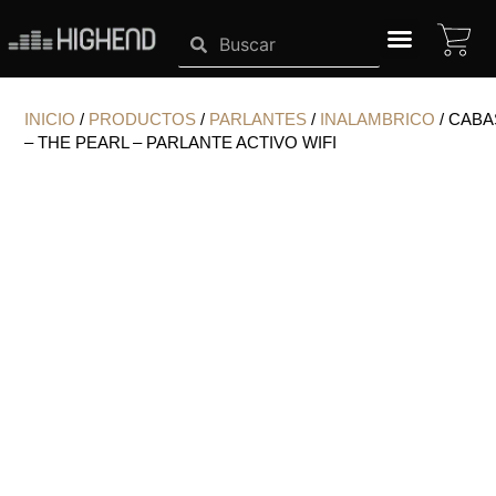
Ir
CA
Search
Search
al
contenido
SISTEMAS HIGHEND
INICIO
/
PRODUCTOS
/
PARLANTES
/
INALAMBRICO
/ CAB
– THE PEARL – PARLANTE ACTIVO WIFI