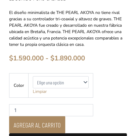
El diseño minimalista de THE PEARL AKOYA no tiene rival
gracias a su controlador tri-coaxial y altavoz de graves. THE
PEARL AKOYA fue creado y desarrollado en nuestra fábrica
ubicada en Bretaña, Francia. THE PEARL AKOYA ofrece una
calidad acústica y una potencia excepcionales comparables a
tener tu propia orquesta clásica en casa.
Rango
$
1.590.000
-
$
1.890.000
de
precios:
desde
Cabasse
$1.590.000
-
Color
Pearl
hasta
Limpiar
Akoya
$1.890.000
-
Parlante
Inalambrico
cantidad
AGREGAR AL CARRITO