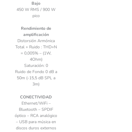
Bajo
450 W RMS / 900 W
pico
Rendimiento de
amplificación
Distorsión Armónica
Total + Ruido : THD+N
= 0,005% – (1W,
4Ohm)
Saturación: 0
Ruido de Fondo 0 dB a
50m (-15,5 dB SPL a
3m)
CONECTIVIDAD
Ethernet/WiFi –
Bluetooth – SPDIF
óptico – RCA analógico
– USB para música en
discos duros externos