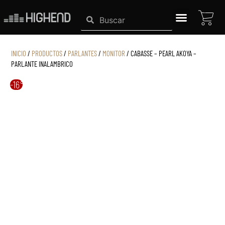
Ir
CAR
Search
Search
al
contenido
SISTEMAS HIGHEND
INICIO
/
PRODUCTOS
/
PARLANTES
/
MONITOR
/ CABASSE – PEARL AKOYA –
PARLANTE INALAMBRICO
-16%