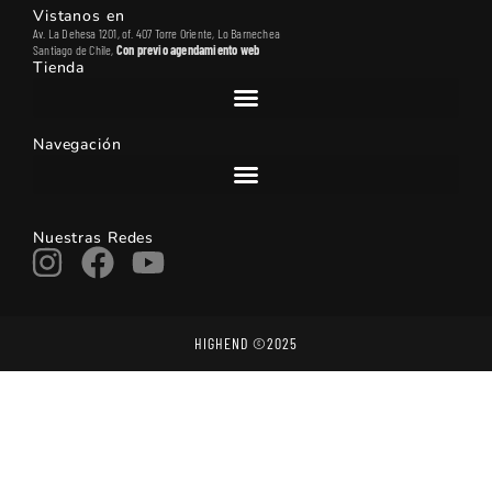
Vistanos en
Av. La Dehesa 1201, of. 407 Torre Oriente, Lo Barnechea
Santiago de Chile,
Con
previo
agendamiento
web
Tienda
Navegación
Nuestras Redes
Instagram
Facebook
Youtube
HIGHEND ©2025