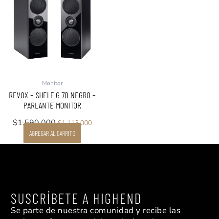
original
actual
era:
es:
$1.590.000.
$1.113.000.
Monitor
REVOX – SHELF G 70 NEGRO –
PARLANTE MONITOR
$
1.590.000
$
1.113.000
AGREGAR AL CARRITO
SUSCRÍBETE A HIGHEND
Se parte de nuestra comunidad y recibe las