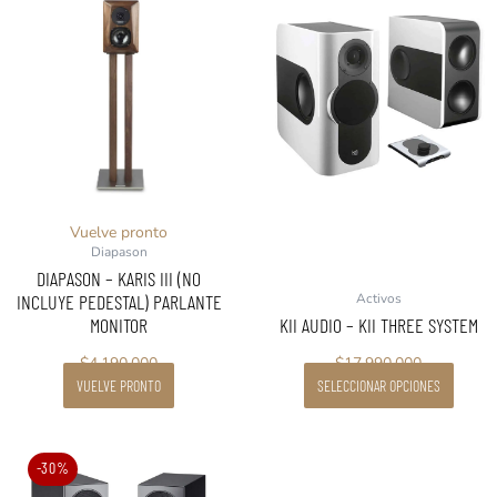
producto
tiene
múltiples
variantes.
Las
opciones
se
pueden
elegir
en
Vuelve pronto
Diapason
la
DIAPASON – KARIS III (NO
página
INCLUYE PEDESTAL) PARLANTE
Activos
de
MONITOR
KII AUDIO – KII THREE SYSTEM
producto
$
4.190.000
$
17.990.000
VUELVE PRONTO
SELECCIONAR OPCIONES
El
El
-30%
precio
precio