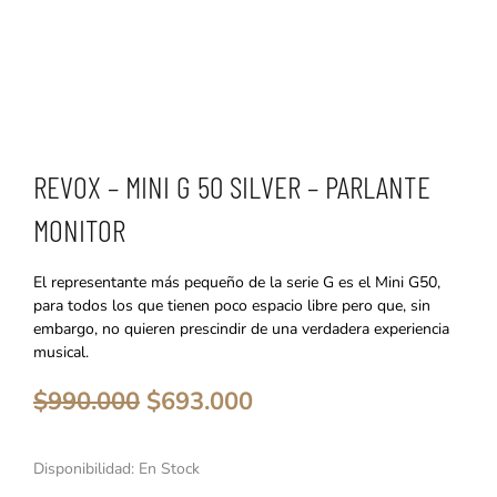
REVOX – MINI G 50 SILVER – PARLANTE
MONITOR
El representante más pequeño de la serie G es el Mini G50,
para todos los que tienen poco espacio libre pero que, sin
embargo, no quieren prescindir de una verdadera experiencia
musical.
El
El
$
990.000
$
693.000
precio
precio
original
actual
era:
es:
Revox
Disponibilidad:
En Stock
$990.000.
$693.000.
-