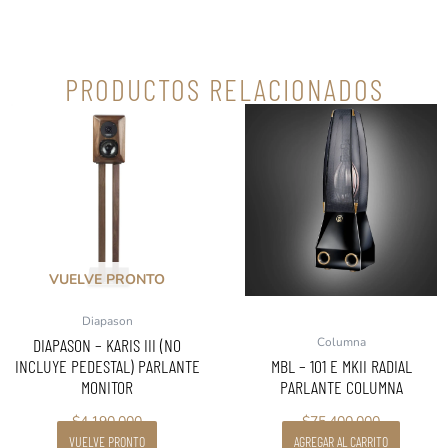
PRODUCTOS RELACIONADOS
VUELVE PRONTO
Diapason
DIAPASON – KARIS III (NO
Columna
INCLUYE PEDESTAL) PARLANTE
MBL – 101 E MKII RADIAL
MONITOR
PARLANTE COLUMNA
$
4.190.000
$
75.400.000
VUELVE PRONTO
AGREGAR AL CARRITO