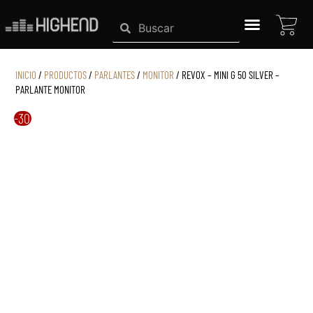
Ir
CAR
Search
Search
al
contenido
SISTEMAS HIGHEND
INICIO
/
PRODUCTOS
/
PARLANTES
/
MONITOR
/ REVOX – MINI G 50 SILVER –
PARLANTE MONITOR
-30%