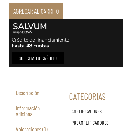
Mini
G
AGREGAR AL CARRITO
50
Silver
-
Parlante
Monitor
Crédito de financiamiento
cantidad
hasta 48 cuotas
SOLICITA TU CRÉDITO
Descripción
CATEGORIAS
Información
AMPLIFICADORES
adicional
PREAMPLIFICADORES
Valoraciones (0)