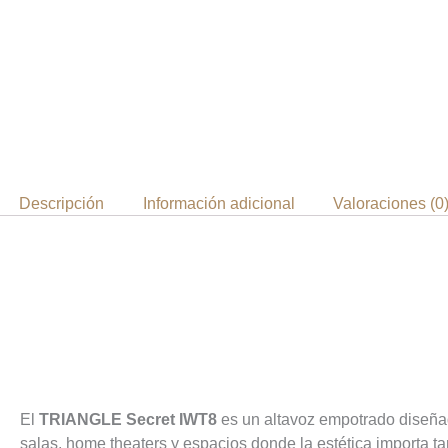
Descripción
Información adicional
Valoraciones (0
Altavoz de Pared TRIA
Discreto para tu Espac
El
TRIANGLE Secret IWT8
es un altavoz empotrado diseñado
salas, home theaters y espacios donde la estética importa t