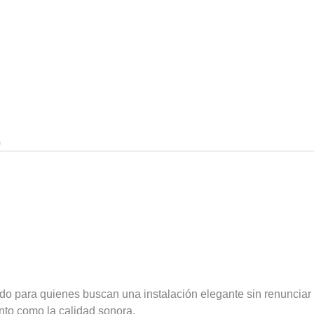
)
NGLE Secret IWT8 – So
io
 para quienes buscan una instalación elegante sin renunciar a 
anto como la calidad sonora.