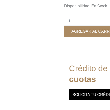
original
actual
Triangle
Disponibilidad:
En Stock
-
era:
es:
Secret
$219.900.
$153.9
IWT8
-
Parlante
AGREGAR AL CARR
Empotrado
cantidad
Crédito de
cuotas
SOLICITA TU CRÉD