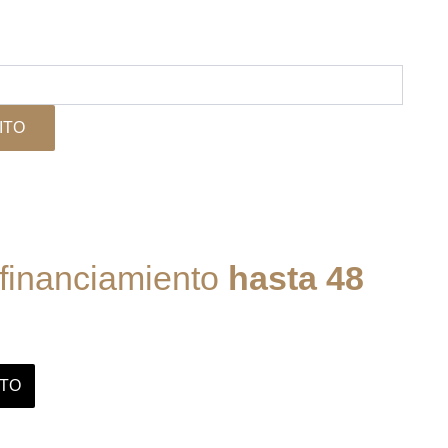
30.
ITO
 financiamiento
hasta 48
ITO