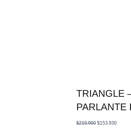
TRIANGLE –
PARLANTE
El
El
$
219.900
$
153.930
precio
precio