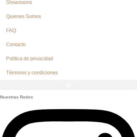
Showrooms
Quienes Somos
FAQ
Contacto
Política de privacidad
Términos y condiciones
Nuestras Redes
Instagram
Facebook
Youtube