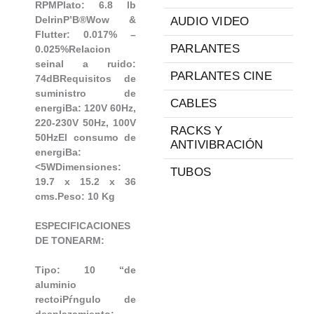
RPMPlato: 6.8 lb
DelrinР’В®Wow &
AUDIO VIDEO
Flutter: 0.017% –
PARLANTES
0.025%Relacion
seinal a ruido:
PARLANTES CINE
74dBRequisitos de
suministro de
CABLES
energiВ­a: 120V 60Hz,
220-230V 50Hz, 100V
RACKS Y
50HzEl consumo de
ANTIVIBRACIÓN
energiВ­a:
<5WDimensiones:
TUBOS
19.7 x 15.2 x 36
cms.Peso: 10 Kg
ESPECIFICACIONES
DE TONEARM:
Tipo: 10 “de
aluminio
rectoiРѓngulo de