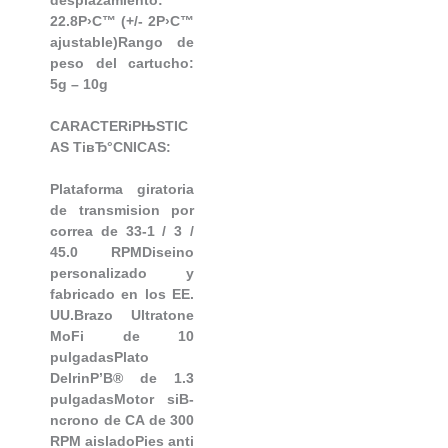
desplazamiento:
22.8Р›С™ (+/- 2Р›С™
ajustable)Rango de
peso del cartucho:
5g – 10g
CARACTERiРЊSTIC
AS TiвЂ°CNICAS:
Plataforma giratoria
de transmision por
correa de 33-1 / 3 /
45.0 RPMDiseino
personalizado y
fabricado en los EE.
UU.Brazo Ultratone
MoFi de 10
pulgadasPlato
DelrinР’В® de 1.3
pulgadasMotor siВ­
ncrono de CA de 300
RPM aisladoPies anti