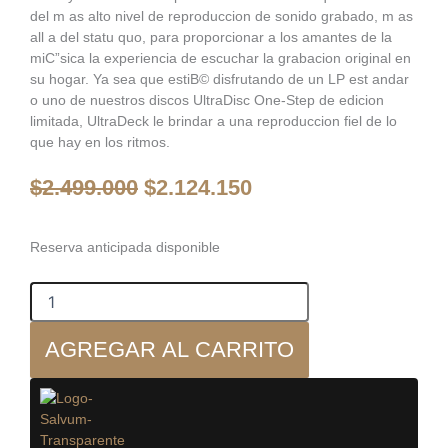
del m as alto nivel de reproduccion de sonido grabado, m as
all a del statu quo, para proporcionar a los amantes de la
miС”sica la experiencia de escuchar la grabacion original en
su hogar. Ya sea que estiВ© disfrutando de un LP est andar
o uno de nuestros discos UltraDisc One-Step de edicion
limitada, UltraDeck le brindar a una reproduccion fiel de lo
que hay en los ritmos.
El
El
$
2.499.000
$
2.124.150
precio
precio
original
actual
era:
es:
Mofi
Reserva anticipada disponible
-
$2.499.000.
$2.124.150.
UtraDeck
-
Tornamesa
AGREGAR AL CARRITO
cantidad