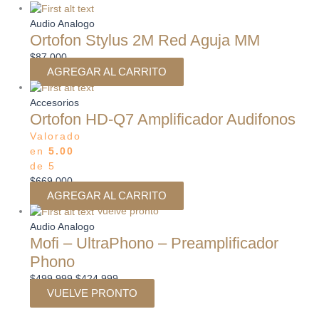
El
El
precio
precio
Audio Analogo
Ortofon Stylus 2M Red Aguja MM
original
actual
era:
es:
$
87.000
$499.999.
$424.999.
AGREGAR AL CARRITO
Accesorios
Ortofon HD-Q7 Amplificador Audifonos
Valorado
en
5.00
de 5
$
669.000
AGREGAR AL CARRITO
Vuelve pronto
Audio Analogo
Mofi – UltraPhono – Preamplificador
Phono
$
499.999
$
424.999
VUELVE PRONTO