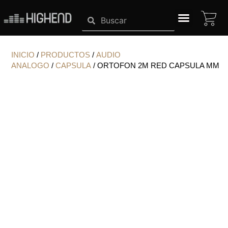
Ir
CA
Search
Search
al
contenido
SISTEMAS HIGHEND
INICIO
/
PRODUCTOS
/
AUDIO
ANALOGO
/
CAPSULA
/ ORTOFON 2M RED CAPSULA MM