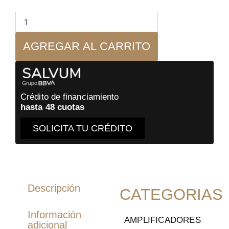
2M
Red
Capsula
MM
AGREGAR AL CARRITO
cantidad
Crédito de financiamiento
hasta 48 cuotas
SOLICITA TU CRÉDITO
Descripción
CATEGORIAS
Información
AMPLIFICADORES
adicional