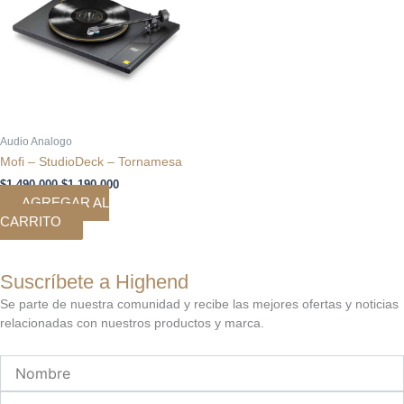
Audio Analogo
Mofi – StudioDeck – Tornamesa
$
1.490.000
$
1.190.000
AGREGAR AL
CARRITO
Suscríbete a Highend
Se parte de nuestra comunidad y recibe las mejores ofertas y noticias
relacionadas con nuestros productos y marca.
Nombre
Email