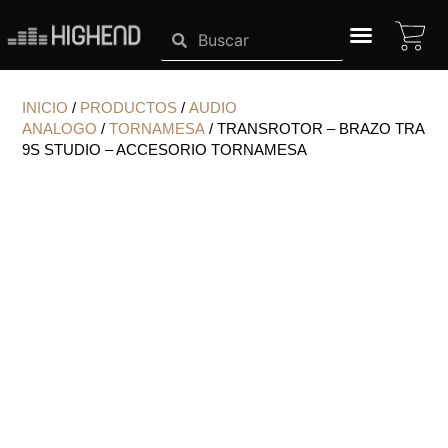
Ir
CA
Search
Search
al
contenido
SISTEMAS HIGHEND
INICIO
/
PRODUCTOS
/
AUDIO
ANALOGO
/
TORNAMESA
/ TRANSROTOR – BRAZO TRA
9S STUDIO – ACCESORIO TORNAMESA