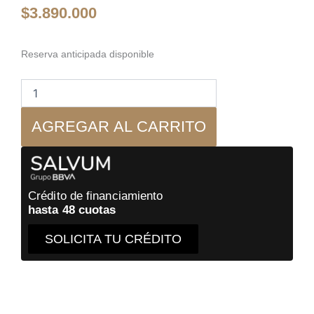
$
3.890.000
Transrotor
Reserva anticipada disponible
-
Brazo
TRA
9S
AGREGAR AL CARRITO
STUDIO
-
Accesorio
Tornamesa
cantidad
Crédito de financiamiento
hasta 48 cuotas
SOLICITA TU CRÉDITO