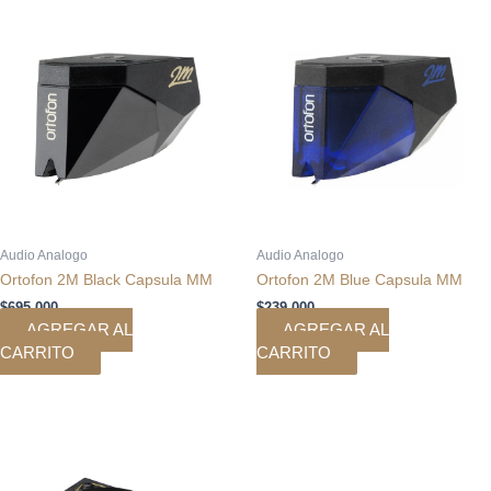
Audio Analogo
Audio Analogo
Ortofon 2M Black Capsula MM
Ortofon 2M Blue Capsula MM
$
695.000
$
239.000
AGREGAR AL
AGREGAR AL
CARRITO
CARRITO
El
El
precio
precio
original
actual
era:
es:
$1.490.000.
$1.190.000.