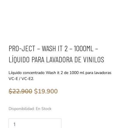
PRO-JECT – WASH IT 2 – 1000ML –
LÍQUIDO PARA LAVADORA DE VINILOS
Líquido concentrado Wash it 2 de 1000 ml para lavadoras
VC-E / VC-E2.
El
El
$
22.900
$
19.900
precio
precio
original
actual
era:
es:
Pro-
Disponibilidad:
En Stock
$22.900.
$19.900.
Ject
-
Wash