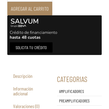
it
2
AGREGAR AL CARRITO
-
1000ml
-
Líquido
para
Crédito de financiamiento
lavadora
hasta 48 cuotas
de
vinilos
SOLICITA TU CRÉDITO
cantidad
Descripción
CATEGORIAS
Información
AMPLIFICADORES
adicional
PREAMPLIFICADORES
Valoraciones (0)