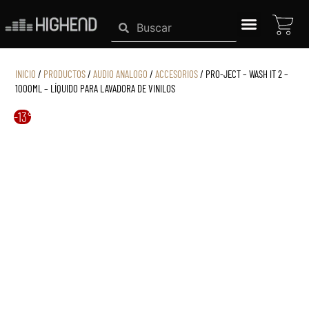
Ir
CAR
Search
Search
al
contenido
SISTEMAS HIGHEND
INICIO
/
PRODUCTOS
/
AUDIO ANALOGO
/
ACCESORIOS
/ PRO-JECT – WASH IT 2 –
1000ML – LÍQUIDO PARA LAVADORA DE VINILOS
-13%