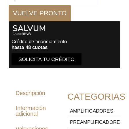
-
Accesorio
VUELVE PRONTO
Tornamesa
cantidad
Crédito de financiamiento
hasta 48 cuotas
SOLICITA TU CRÉDITO
Descripción
CATEGORIAS
Información
AMPLIFICADORES
adicional
PREAMPLIFICADORES
Valoraciones