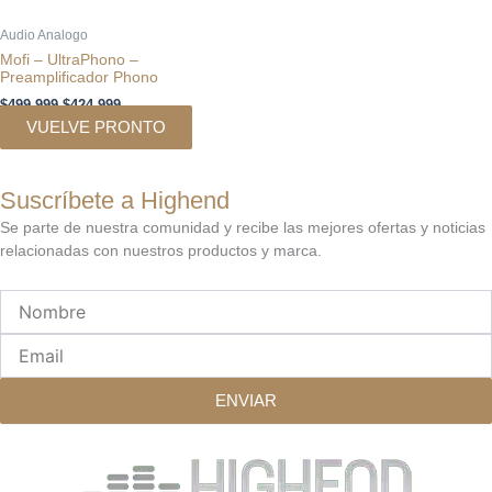
Audio Analogo
Mofi – UltraPhono –
Preamplificador Phono
$
499.999
$
424.999
VUELVE PRONTO
Suscríbete a Highend
Se parte de nuestra comunidad y recibe las mejores ofertas y noticias
relacionadas con nuestros productos y marca.
Nombre
Email
ENVIAR