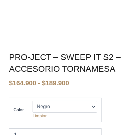
PRO-JECT – SWEEP IT S2 –
ACCESORIO TORNAMESA
Rango
$
164.900
-
$
189.900
de
precios:
desde
Pro-
Ject
$164.900
Color
-
hasta
Limpiar
Sweep
$189.900
It
S2