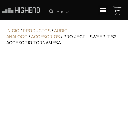
Ir
CA
Search
Search
al
contenido
SISTEMAS HIGHEND
INICIO
/
PRODUCTOS
/
AUDIO
ANALOGO
/
ACCESORIOS
/ PRO-JECT – SWEEP IT S2 –
ACCESORIO TORNAMESA