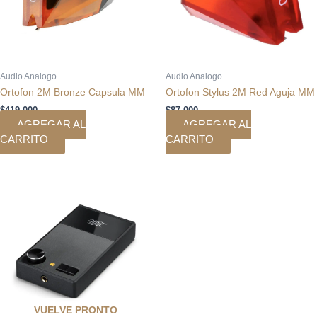
Audio Analogo
Audio Analogo
Ortofon 2M Bronze Capsula MM
Ortofon Stylus 2M Red Aguja MM
$
419.000
$
87.000
AGREGAR AL
AGREGAR AL
CARRITO
CARRITO
El
El
precio
precio
original
actual
era:
es:
$499.999.
$424.999.
VUELVE PRONTO