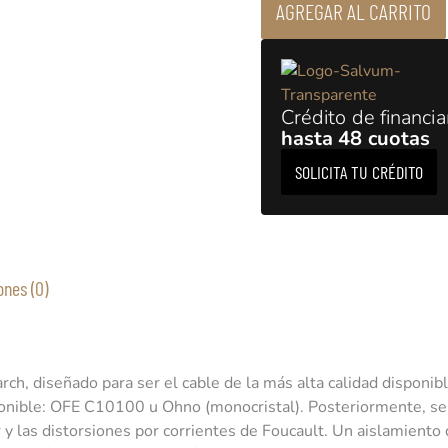
AGREGAR AL CARRITO
Crédito de financi
hasta 48 cuotas
SOLICITA TU CRÉDITO
ones (0)
ch, diseñado para ser el cable de la más alta calidad disponib
sponible: OFE C10100 u Ohno (monocristal). Posteriormente, s
r y las distorsiones por corrientes de Foucault. Un aislamiento