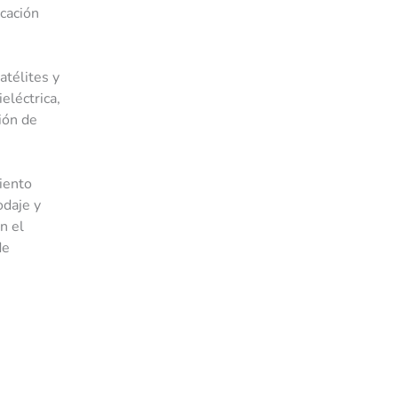
icación
atélites y
eléctrica,
ión de
iento
odaje y
n el
de