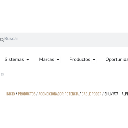
Ir
al
contenido
Search
Search
OPEN SISTEMAS
OPEN MARCAS
OPEN PRODUCTOS
Sistemas
Marcas
Productos
Oportunid
CART
INICIO
/
PRODUCTOS
/
ACONDICIONADOR POTENCIA
/
CABLE PODER
/ SHUNYATA – ALP