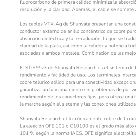
fluorocarbono de primera calidad minimiza la absorció
resolución y la claridad. Además, el cable se somet
Los cables VTX-Ag de Shunyata presentan una constru
conductor externo de anillo concéntrico de cobre pur
absorción dieléctrica y la re-radiación, lo que se tra
claridad de la plata, así como la calidez y potencia tr
asociadas a ambos metales. Combinación de las mejore
El STIS™ v3 de Shunyata Research es el sistema de 
rendimiento y facilidad de uso. Los terminales interc
cobre telúrico sólido para una conectividad excepcion
garantizar un funcionamiento sin problemas de por vid
rendimiento de los conectores fijos, pero ofrece una f
la marcha según el sistema y las conexiones utilizada
Shunyata Research utiliza únicamente cobre de la más
La aleación OFE 101 o C10100 es el grado más alto 
101 % según la norma IACS. OFE significa electrolíti