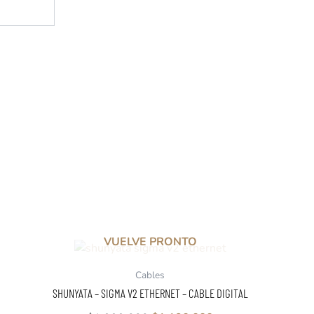
VUELVE PRONTO
El
El
precio
precio
Cables
original
actual
SHUNYATA – SIGMA V2 ETHERNET – CABLE DIGITAL
era:
es: