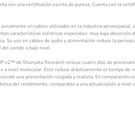
a con una certificación escrita de pureza. Cuenta con la certif
únicamente en cables utilizados en la industria aeroespacial, s
an características eléctricas especiales: muy baja absorción di
mica. Su uso en cables de audio y alimentación reduce la percepc
del sonido a bajo nivel.
KPIP v2™ de Shunyata Research incluye cuatro días de procesam
s a nivel molecular. Esto reduce drásticamente el tiempo de r
ciendo una presentación relajada y realista. En comparación co
stica del rendimiento, comparable a una actualización a nivel 