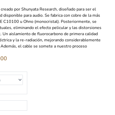
 creado por Shunyata Research, diseñado para ser el
ad disponible para audio. Se fabrica con cobre de la más
OFE C10100 u Ohno (monocristal). Posteriormente, se
uales, eliminando el efecto pelicular y las distorsiones
t. Un aislamiento de fluorocarbono de primera calidad
léctrica y la re-radiación, mejorando considerablemente
ad. Además, el cable se somete a nuestro proceso
Rango
000
de
precios:
desde
$480.000
hasta
$560.000