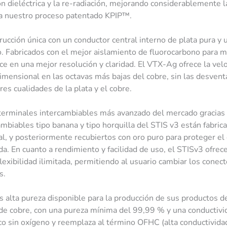
n dieléctrica y la re-radiación, mejorando considerablemente l
e a nuestro proceso patentado KPIP™.
cción única con un conductor central interno de plata pura y 
o. Fabricados con el mejor aislamiento de fluorocarbono para m
duce en una mejor resolución y claridad. El VTX-Ag ofrece la vel
idimensional en las octavas más bajas del cobre, sin las desvent
s cualidades de la plata y el cobre.
terminales intercambiables más avanzado del mercado gracias 
ambiables tipo banana y tipo horquilla del STIS v3 están fabric
al, y posteriormente recubiertos con oro puro para proteger el
a. En cuanto a rendimiento y facilidad de uso, el STISv3 ofrece
lexibilidad ilimitada, permitiendo al usuario cambiar los conec
s.
 alta pureza disponible para la producción de sus productos d
de cobre, con una pureza mínima del 99,99 % y una conductivi
co sin oxígeno y reemplaza al término OFHC (alta conductivida