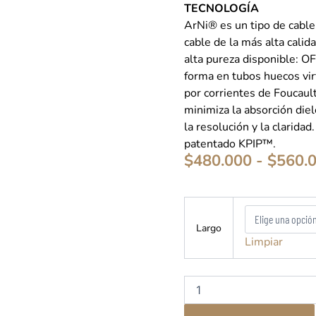
TECNOLOGÍA
ArNi® es un tipo de cable
cable de la más alta calid
alta pureza disponible: 
forma en tubos huecos virt
por corrientes de Foucaul
minimiza la absorción die
la resolución y la clarid
patentado KPIP™.
$
480.000
-
$
560.
Shunyata
-
Largo
Alpha-
Limpiar
X
Ground
-
cable
tierra
cantidad