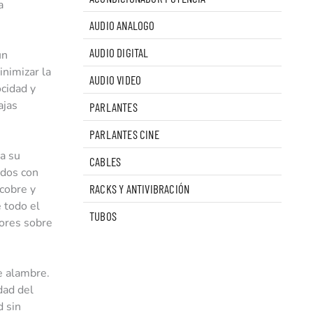
a
AUDIO ANALOGO
AUDIO DIGITAL
un
inimizar la
AUDIO VIDEO
ocidad y
ajas
PARLANTES
PARLANTES CINE
a su
CABLES
ados con
 cobre y
RACKS Y ANTIVIBRACIÓN
 todo el
TUBOS
tores sobre
e alambre.
dad del
d sin