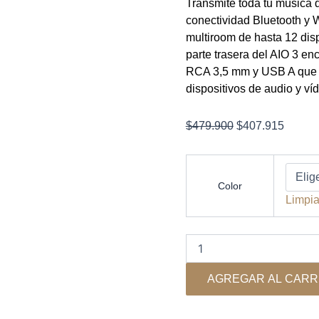
Transmite toda tu música d
conectividad Bluetooth y W
multiroom de hasta 12 disp
parte trasera del AIO 3 en
RCA 3,5 mm y USB A que p
dispositivos de audio y ví
El
El
$
479.900
$
407.915
precio
precio
original
actual
Triangle
-
era:
es:
Color
Aio
$479.900.
$407.9
Limpia
3
Wifi
-
Parlante
Monitor
Activo
AGREGAR AL CARR
Multiroom
cantidad