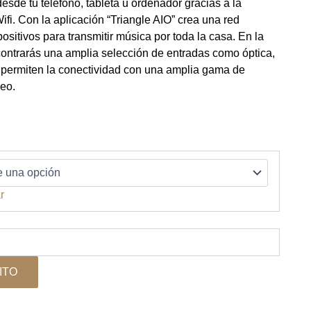
esde tu teléfono, tableta u ordenador gracias a la
ifi. Con la aplicación “Triangle AIO” crea una red
ositivos para transmitir música por toda la casa. En la
contrarás una amplia selección de entradas como óptica,
ermiten la conectividad con una amplia gama de
deo.
15.
r
ITO