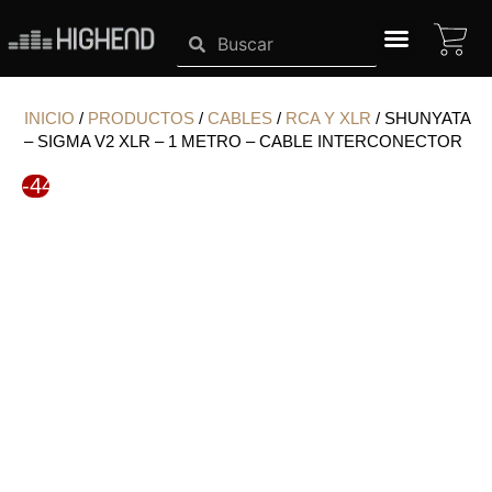
Ir
CA
Search
Search
al
contenido
SISTEMAS HIGHEND
INICIO
/
PRODUCTOS
/
CABLES
/
RCA Y XLR
/ SHUNYATA
– SIGMA V2 XLR – 1 METRO – CABLE INTERCONECTOR
-44%