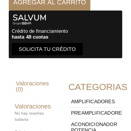
AGREGAR AL CARRITO
-
1
metro
-
cable
interconector
Crédito de financiamiento
cantidad
hasta 48 cuotas
SOLICITA TU CRÉDITO
Valoraciones
CATEGORIAS
(0)
AMPLIFICADORES
Valoraciones
PREAMPLIFICADORES
No hay reseñas
todavía
ACONDICIONADOR
POTENCIA