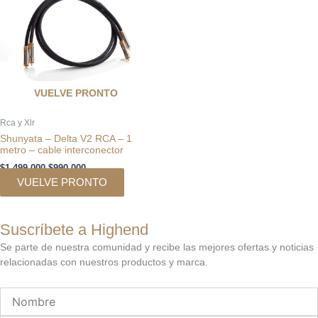
$1.499.000.
$990.000.
VUELVE PRONTO
Rca y Xlr
Shunyata – Delta V2 RCA – 1
metro – cable interconector
$
1.499.000
$
990.000
VUELVE PRONTO
Suscríbete a Highend
Se parte de nuestra comunidad y recibe las mejores ofertas y noticias
relacionadas con nuestros productos y marca.
Nombre