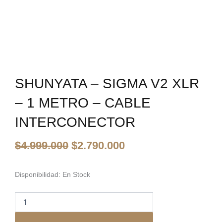
SHUNYATA – SIGMA V2 XLR
– 1 METRO – CABLE
INTERCONECTOR
El
El
$
4.999.000
$
2.790.000
precio
precio
original
actual
era:
es:
Shunyata
Disponibilidad:
En Stock
-
$4.999.000.
$2.790.000.
Sigma
V2
XLR