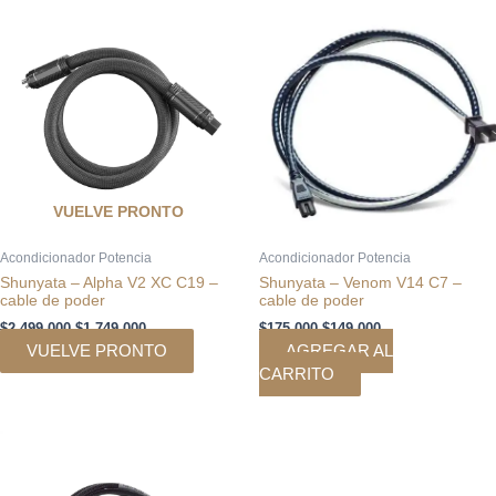
El
El
El
El
precio
precio
precio
precio
original
actual
original
actual
era:
es:
era:
es:
$2.499.000.
$1.749.000.
$175.000.
$149.000.
VUELVE PRONTO
Acondicionador Potencia
Acondicionador Potencia
Shunyata – Alpha V2 XC C19 –
Shunyata – Venom V14 C7 –
cable de poder
cable de poder
$
2.499.000
$
1.749.000
$
175.000
$
149.000
VUELVE PRONTO
AGREGAR AL
CARRITO
El
El
precio
precio
original
actual
era:
es: