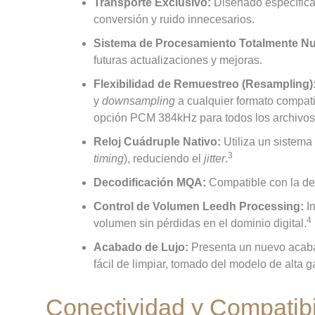
Transporte Exclusivo:
Diseñado específica
conversión y ruido innecesarios.
Sistema de Procesamiento Totalmente N
futuras actualizaciones y mejoras.
Flexibilidad de Remuestreo (Resampling)
y
downsampling
a cualquier formato compat
opción PCM 384kHz para todos los archivos
Reloj Cuádruple Nativo:
Utiliza un sistema 
3
timing
), reduciendo el
jitter
.
Decodificación MQA:
Compatible con la de
Control de Volumen Leedh Processing:
In
4
volumen sin pérdidas en el dominio digital.
Acabado de Lujo:
Presenta un nuevo acabad
fácil de limpiar, tomado del modelo de alta 
Conectividad y Compatibil