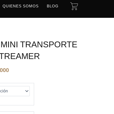
CART
QUIENES SOMOS
BLOG
2 MINI TRANSPORTE
 STREAMER
El
.000
precio
l
actual
es:
000.
$2.349.000.