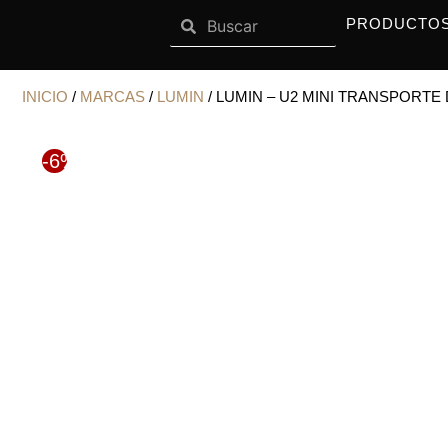
Search
Ir
Search
OPEN SISTEMAS
OPEN MARCAS
SISTEMAS
MARCAS
PRODUCTO
al
contenido
INICIO
/
MARCAS
/
LUMIN
/ LUMIN – U2 MINI TRANSPORTE
-6%