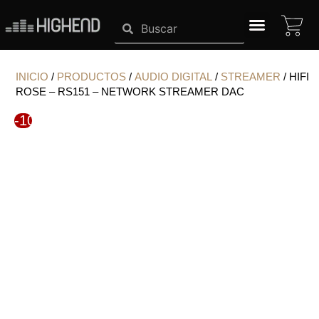
Ir
CA
Search
Search
al
contenido
SISTEMAS HIGHEND
INICIO
/
PRODUCTOS
/
AUDIO DIGITAL
/
STREAMER
/ HIFI
ROSE – RS151 – NETWORK STREAMER DAC
-10%