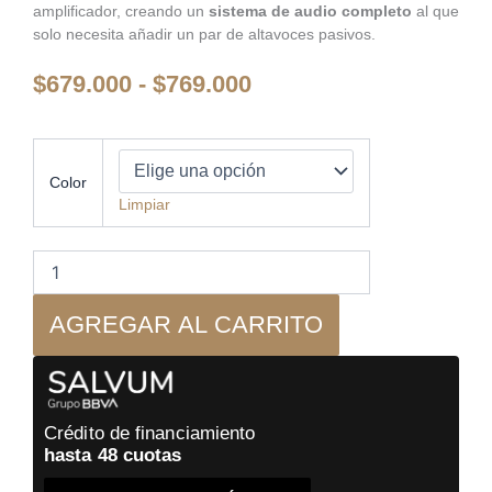
amplificador, creando un
sistema de audio completo
al que
solo necesita añadir un par de altavoces pasivos.
Rango
$
679.000
-
$
769.000
de
precios:
desde
Pro-
Ject
$679.000
Color
-
hasta
Limpiar
Juke
$769.000
Box
E1
-
Tornamesa
AGREGAR AL CARRITO
Amplificada
cantidad
Crédito de financiamiento
hasta 48 cuotas