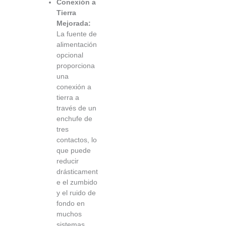
Conexión a
Tierra
Mejorada:
La fuente de
alimentación
opcional
proporciona
una
conexión a
tierra a
través de un
enchufe de
tres
contactos, lo
que puede
reducir
drásticament
e el zumbido
y el ruido de
fondo en
muchos
sistemas