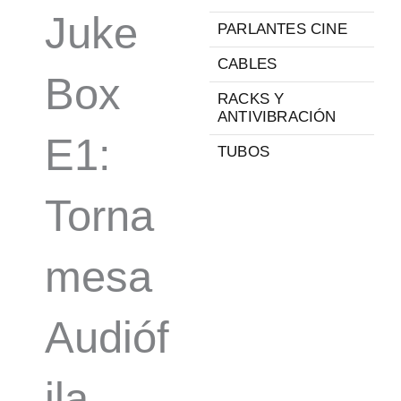
Juke
PARLANTES CINE
CABLES
Box
RACKS Y
ANTIVIBRACIÓN
E1:
TUBOS
Torna
mesa
Audióf
ila