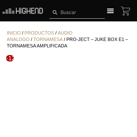
Ir
CA
Search
Search
al
contenido
SISTEMAS HIGHEND
INICIO
/
PRODUCTOS
/
AUDIO
ANALOGO
/
TORNAMESA
/ PRO-JECT – JUKE BOX E1 –
TORNAMESA AMPLIFICADA
-12%