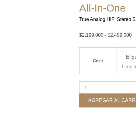
All-In-One
True Analog HiFi Stereo 
R
$
2.199.000
-
$
2.499.000
d
pr
Pro-
ject
d
Color
-
$
Limpia
Colourful
h
Audio
$
System
2
cantidad
AGREGAR AL CARR