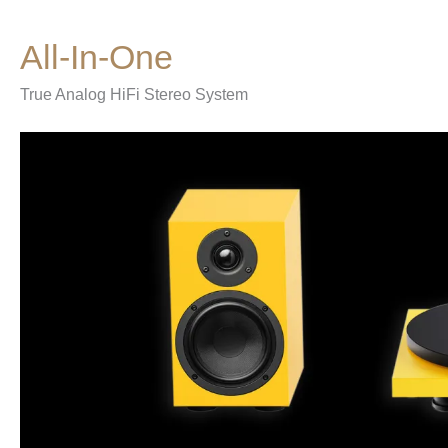
Colourful Audio System
All-In-One
True Analog HiFi Stereo System