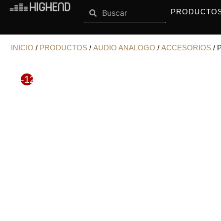
Search
Ir
Search
OPEN SISTEMAS
OPEN MARCAS
SISTEMAS
MARCAS
PRODUCTO
al
contenido
INICIO
/
PRODUCTOS
/
AUDIO ANALOGO
/
ACCESORIOS
/ 
-12%