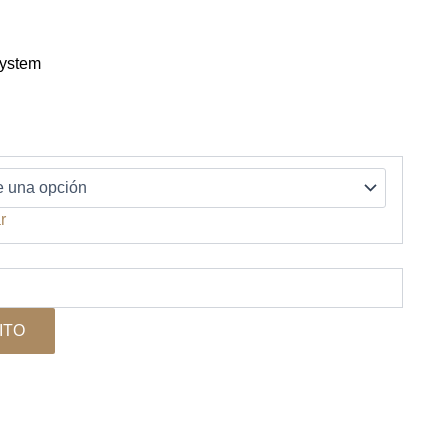
System
ango
e
ecios:
esde
2.199.000
r
asta
2.499.000
ITO