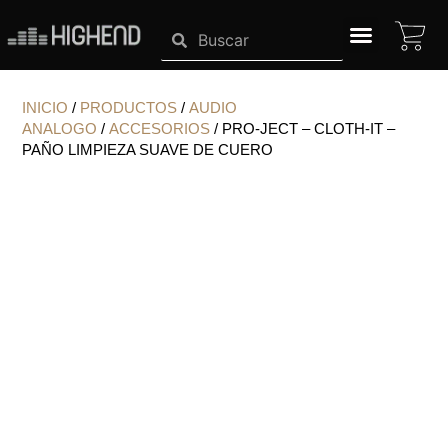
Ir
CA
Search
Search
al
contenido
SISTEMAS HIGHEND
INICIO
/
PRODUCTOS
/
AUDIO
ANALOGO
/
ACCESORIOS
/ PRO-JECT – CLOTH-IT –
PAÑO LIMPIEZA SUAVE DE CUERO