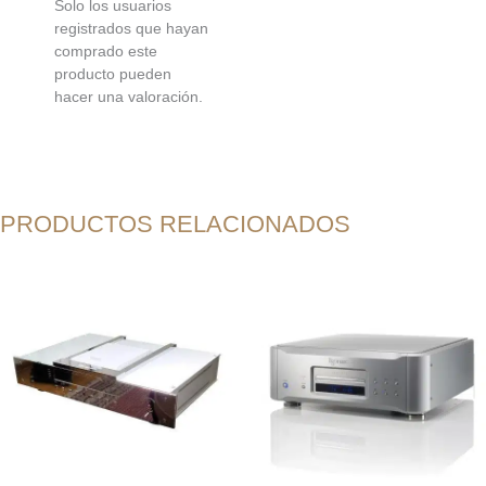
Solo los usuarios
registrados que hayan
comprado este
producto pueden
hacer una valoración.
PRODUCTOS RELACIONADOS
El
El
El
El
precio
precio
precio
precio
original
actual
original
actual
era:
es:
era:
es:
$16.000.000.
$5.800.000.
$7.490.000.
$4.290.000.