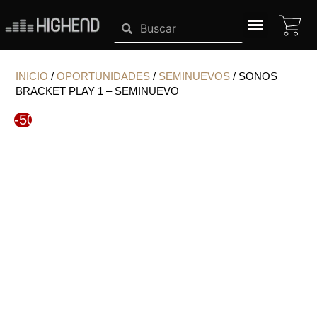
Ir
CA
Search
Search
al
contenido
SISTEMAS HIGHEND
INICIO
/
OPORTUNIDADES
/
SEMINUEVOS
/ SONOS
BRACKET PLAY 1 – SEMINUEVO
-50%