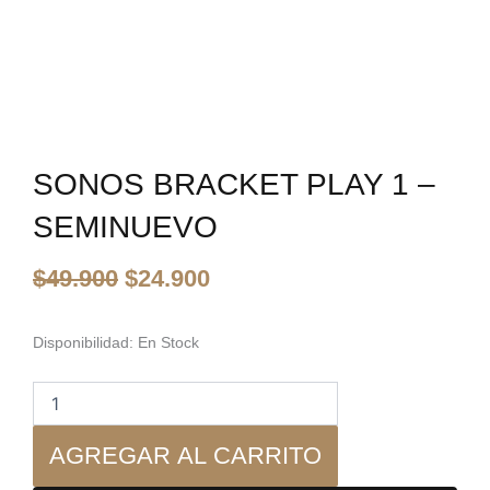
SONOS BRACKET PLAY 1 –
SEMINUEVO
El
El
$
49.900
$
24.900
precio
precio
original
actual
era:
es:
Sonos
Disponibilidad:
En Stock
Bracket
$49.900.
$24.900.
Play
1
-
AGREGAR AL CARRITO
Seminuevo
cantidad