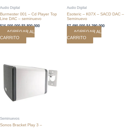
Audio Digital
Audio Digital
Burmester 001 – Cd Player Top
Esoteric – K07X – SACD DAC –
Line DAC – seminuevo
Seminuevo
$
16.000.000
$
5.800.000
$
7.490.000
$
4.290.000
AGREGAR AL
AGREGAR AL
CARRITO
CARRITO
El
El
precio
precio
original
actual
era:
es:
$69.900.
$29.900.
Seminuevos
Sonos Bracket Play 3 –