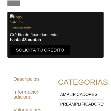
era:
es:
Vendido
$790.000.
$89.000.
Crédito de financiamiento
hasta 48 cuotas
SOLICITA TU CRÉDITO
Descripción
CATEGORIAS
Información
AMPLIFICADORES
adicional
PREAMPLIFICADORES
Valoraciones