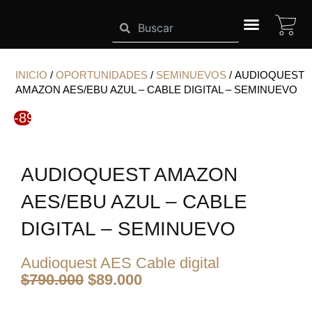
Ir
CA
Search
Search
al
contenido
SISTEMAS HIGHEND
INICIO
/
OPORTUNIDADES
/
SEMINUEVOS
/ AUDIOQUEST
AMAZON AES/EBU AZUL – CABLE DIGITAL – SEMINUEVO
-89%
AUDIOQUEST AMAZON
AES/EBU AZUL – CABLE
DIGITAL – SEMINUEVO
Audioquest AES Cable digital
El
El
$
790.000
$
89.000
precio
precio
original
actual