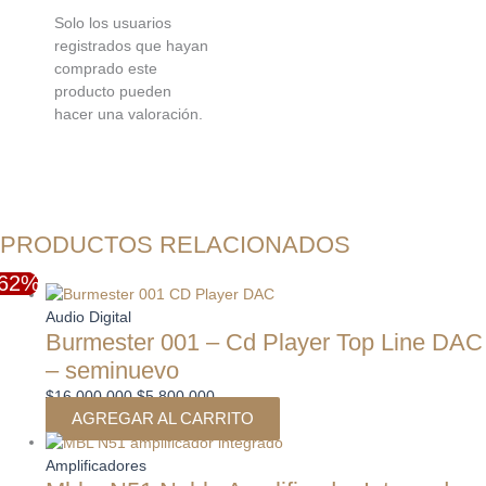
Solo los usuarios
registrados que hayan
comprado este
producto pueden
hacer una valoración.
PRODUCTOS RELACIONADOS
-64%
-47%
-62%
El
El
El
El
El
El
precio
precio
precio
precio
precio
precio
Audio Digital
Burmester 001 – Cd Player Top Line DAC
original
original
original
actual
actual
actual
era:
era:
era:
es:
es:
es:
– seminuevo
$4.990.000.
$16.000.000.
$19.790.000.
$1.890.000.
$5.800.000.
$10.490.000.
$
16.000.000
$
5.800.000
AGREGAR AL CARRITO
Amplificadores