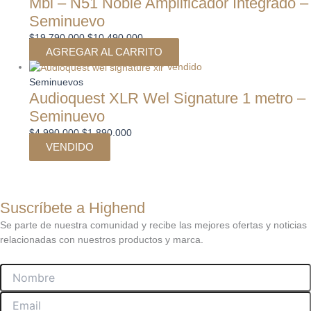
Mbl – N51 Noble Amplificador Integrado –
Seminuevo
$
19.790.000
$
10.490.000
AGREGAR AL CARRITO
Vendido
Seminuevos
Audioquest XLR Wel Signature 1 metro –
Seminuevo
$
4.990.000
$
1.890.000
VENDIDO
Suscríbete a Highend
Se parte de nuestra comunidad y recibe las mejores ofertas y noticias
relacionadas con nuestros productos y marca.
Nombre
Email