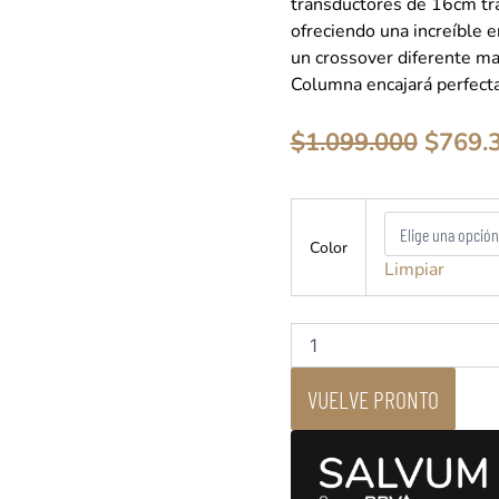
transductores de 16cm tr
ofreciendo una increíble 
un crossover diferente ma
Columna encajará perfect
El
$
1.099.000
$
769.
precio
origin
Triangle
era:
-
$1.099
Color
Borea
Limpiar
BR07
-
Parlante
Columna
cantidad
VUELVE PRONTO