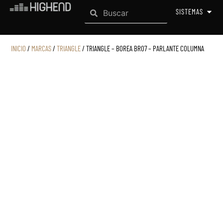
Search
Ir
Search
OPEN
SISTEMAS
al
contenido
INICIO
/
MARCAS
/
TRIANGLE
/ TRIANGLE – BOREA BR07 – PARLANTE COLUMNA