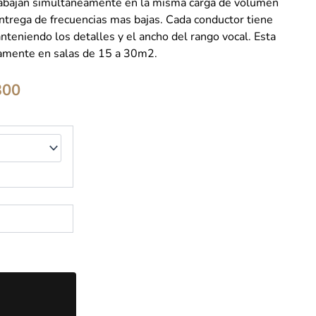
abajan simultáneamente en la misma carga de volumen
entrega de frecuencias mas bajas. Cada conductor tiene
nteniendo los detalles y el ancho del rango vocal. Esta
amente en salas de 15 a 30m2.
El
300
precio
al
actual
es:
.000.
$769.300.