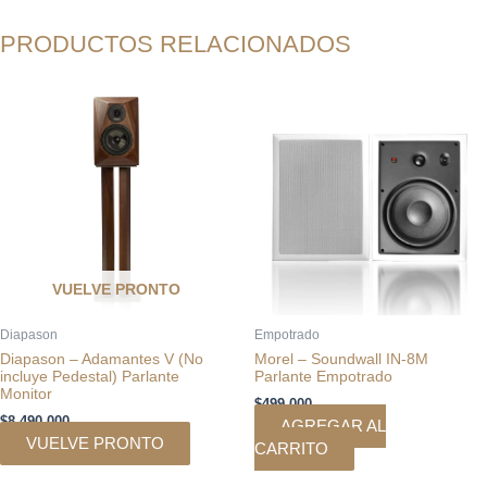
PRODUCTOS RELACIONADOS
VUELVE PRONTO
Diapason
Empotrado
Diapason – Adamantes V (No
Morel – Soundwall IN-8M
incluye Pedestal) Parlante
Parlante Empotrado
Monitor
$
499.000
$
8.490.000
AGREGAR AL
VUELVE PRONTO
CARRITO