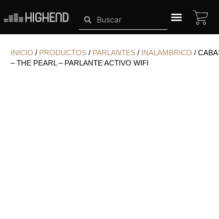
Ir
CA
Search
Search
al
contenido
SISTEMAS HIGHEND
INICIO
/
PRODUCTOS
/
PARLANTES
/
INALAMBRICO
/ CAB
– THE PEARL – PARLANTE ACTIVO WIFI