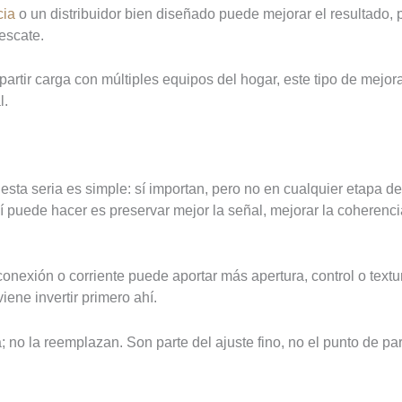
cia
o un distribuidor bien diseñado puede mejorar el resultado, 
escate.
artir carga con múltiples equipos del hogar, este tipo de mejo
l.
ta seria es simple: sí importan, pero no en cualquier etapa del
uede hacer es preservar mejor la señal, mejorar la coherencia 
onexión o corriente puede aportar más apertura, control o textu
ene invertir primero ahí.
a; no la reemplazan. Son parte del ajuste fino, no el punto de par