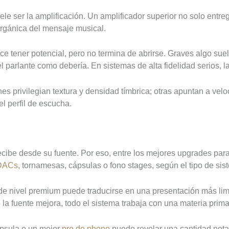
uele ser la amplificación. Un amplificador superior no solo entr
orgánica del mensaje musical.
e tener potencial, pero no termina de abrirse. Graves algo sue
 parlante como debería. En sistemas de alta fidelidad serios, la
s privilegian textura y densidad tímbrica; otras apuntan a vel
l perfil de escucha.
ibe desde su fuente. Por eso, entre los mejores upgrades para s
 DACs
, tornamesas, cápsulas o fono stages, según el tipo de sis
de nivel premium puede traducirse en una presentación más lim
o la fuente mejora, todo el sistema trabaja con una materia prima
ápsula o un mejor
pre de phono
puede revelar una cantidad nota