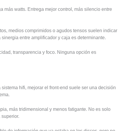
ega más watts. Entrega mejor control, más silencio entre
ltos, medios comprimidos o agudos tensos suelen indicar
 sinergia entre amplificador y caja es determinante.
ocidad, transparencia y foco. Ninguna opción es
istema hifi, mejorar el front-end suele ser una decisión
tema.
pia, más tridimensional y menos fatigante. No es solo
 superior.
ble de información que ya estaba en los discos, pero no