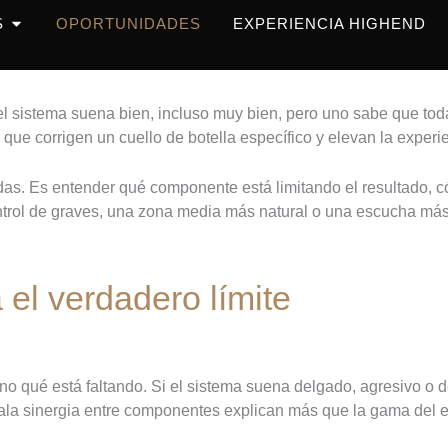
OPEN PRODUCTOS
S
OPORTUNIDADES
EXPERIENCIA HIGHEND
el sistema suena bien, incluso muy bien, pero uno sabe que tod
 que corrigen un cuello de botella específico y elevan la experi
odas. Es entender qué componente está limitando el resultado, 
trol de graves, una zona media más natural o una escucha más 
 el verdadero límite
no qué está faltando. Si el sistema suena delgado, agresivo o 
mala sinergia entre componentes explican más que la gama del 