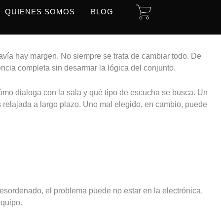
CART
QUIENES SOMOS
BLOG
avía hay margen. No siempre se trata de cambiar todo. De
encia completa sin desarmar la lógica del conjunto.
cómo dialoga con la sala y qué tipo de escucha se busca. Un
relajada a largo plazo. Uno mal elegido, en cambio, puede
desordenado, el problema puede no estar en la electrónica.
equipo.