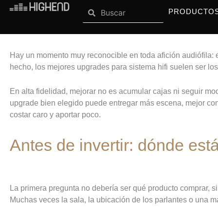
Search
Ir
Search
OPEN SISTEMAS
OPEN MARCAS
SISTEMAS
MARCAS
PRODUCTO
al
contenido
Hay un momento muy reconocible en toda afición audiófila: 
hecho, los mejores upgrades para sistema hifi suelen ser los
En alta fidelidad, mejorar no es acumular cajas ni seguir m
upgrade bien elegido puede entregar más escena, mejor con
costar caro y aportar poco.
Antes de invertir: dónde está
La primera pregunta no debería ser qué producto comprar, si
Muchas veces la sala, la ubicación de los parlantes o una 