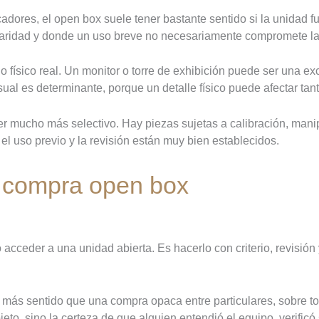
adores, el open box suele tener bastante sentido si la unidad 
ridad y donde un uso breve no necesariamente compromete la v
físico real. Un monitor o torre de exhibición puede ser una ex
al es determinante, porque un detalle físico puede afectar tanto
 ser mucho más selectivo. Hay piezas sujetas a calibración, ma
el uso previo y la revisión están muy bien establecidos.
a compra open box
 acceder a una unidad abierta. Es hacerlo con criterio, revisi
 más sentido que una compra opaca entre particulares, sobre to
to, sino la certeza de que alguien entendió el equipo, verificó