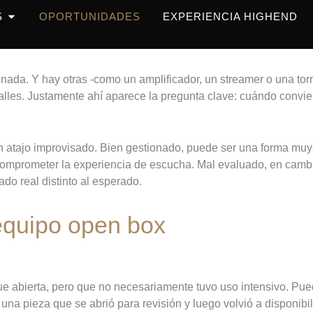
OPEN PRODUCTOS
S
OPORTUNIDADES
EXPERIENCIA HIGHEND
ada. Y hay otras -como un amplificador, un streamer o una torn
talles. Justamente ahí aparece la pregunta clave: cuándo convi
atajo improvisado. Bien gestionado, puede ser una forma muy
n comprometer la experiencia de escucha. Mal evaluado, en camb
do real distinto al esperado.
equipo open box
ue abierta, pero que no necesariamente tuvo uso intensivo. Pue
una pieza que se abrió para revisión y luego volvió a disponibi