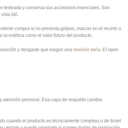
fue testeada y conserva sus accesorios esenciales. Son
ida útil.
celente compra si no presenta golpes, marcas en el recinto o
 la estética como el valor futuro del producto.
nipulación y desgaste que exigen una
revisión seria
. El open
ón y atención personal. Esa capa de respaldo cambia
do cuando el producto es técnicamente complejo o de ticket
 su estado y puede orientarte si surgen dudas de instalación,