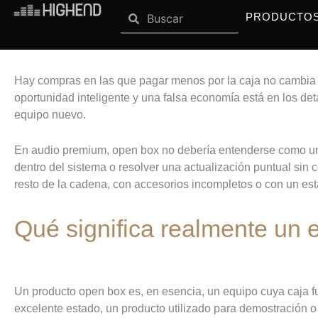
Search
Ir
Search
OPEN SISTEMAS
OPEN MARCAS
SISTEMAS
MARCAS
PRODUCTO
al
contenido
Hay compras en las que pagar menos por la caja no cambia n
oportunidad inteligente y una falsa economía está en los de
equipo nuevo.
En audio premium, open box no debería entenderse como un 
dentro del sistema o resolver una actualización puntual si
resto de la cadena, con accesorios incompletos o con un esta
Qué significa realmente un 
Un producto open box es, en esencia, un equipo cuya caja f
excelente estado, un producto utilizado para demostración o 