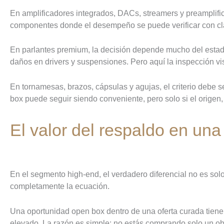
En amplificadores integrados, DACs, streamers y preamplific
componentes donde el desempeño se puede verificar con cla
En parlantes premium, la decisión depende mucho del estado 
daños en drivers y suspensiones. Pero aquí la inspección visu
En tornamesas, brazos, cápsulas y agujas, el criterio debe
box puede seguir siendo conveniente, pero solo si el origen, 
El valor del respaldo en un
En el segmento high-end, el verdadero diferencial no es solo
completamente la ecuación.
Una oportunidad open box dentro de una oferta curada tiene
elevado. La razón es simple: no estás comprando solo un obje