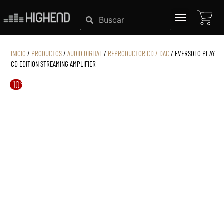
Ir
CAR
Search
Search
al
contenido
SISTEMAS HIGHEND
INICIO
/
PRODUCTOS
/
AUDIO DIGITAL
/
REPRODUCTOR CD / DAC
/ EVERSOLO PLAY
CD EDITION STREAMING AMPLIFIER
-10%