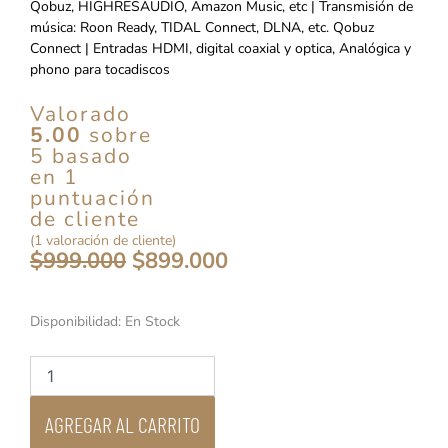
Qobuz, HIGHRESAUDIO, Amazon Music, etc | Transmisión de
música: Roon Ready, TIDAL Connect, DLNA, etc. Qobuz
Connect | Entradas HDMI, digital coaxial y optica, Analógica y
phono para tocadiscos
Valorado
5.00
sobre
5 basado
en
1
puntuación
de cliente
(
1
valoración de cliente)
El
El
$
999.000
$
899.000
precio
precio
original
actual
era:
es:
Eversolo
Disponibilidad:
En Stock
$999.000.
$899.000.
PLay
CD
Edition
Streaming
Amplifier
AGREGAR AL CARRITO
cantidad