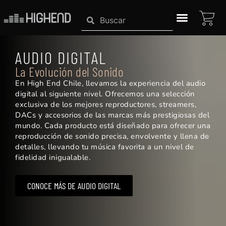
Ir
CAR
Search
Search
al
contenido
SISTEMAS HIGHEND
AUDIO DIGITAL
La Evolución del Sonido
En High End Chile, llevamos la experiencia del audio
digital al siguiente nivel. Ofrecemos una selección
exclusiva de los mejores reproductores, streamers,
DACs y accesorios de las marcas más prestigiosas del
mundo. Cada producto está diseñado para ofrecer una
reproducción de sonido precisa, envolvente y llena de
detalles, llevando tu música favorita a un nivel de
fidelidad inigualable.
CONOCE MÁS DE AUDIO DIGITAL