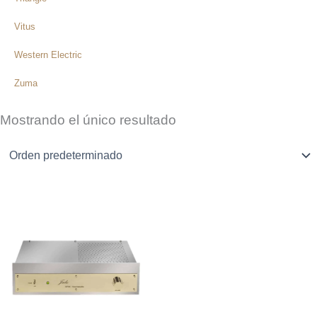
Vitus
Western Electric
Zuma
Mostrando el único resultado
El
El
precio
precio
original
actual
era:
es:
$6.490.000.
$4.490.000.