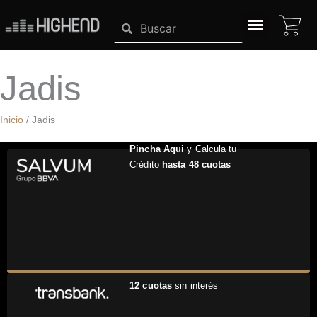
Ir
CA
Search
Search
al
contenido
SISTEMAS HIGHEND
Jadis
Inicio
/ Jadis
Pincha Aqui
y Calcula tu
Crédito
hasta 48 cuotas
12 cuotas
sin interés