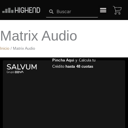
Ir
CA
Search
Search
al
contenido
SISTEMAS HIGHEND
Matrix Audio
Inicio
/ Matrix Audio
Pincha Aqui
y Calcula tu
Crédito
hasta 48 cuotas