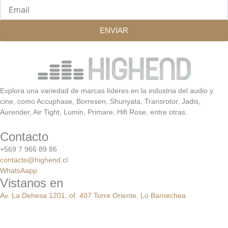
Email
ENVIAR
Explora una variedad de marcas líderes en la industria del audio y
cine, como Accuphase, Borresen, Shunyata, Transrotor, Jadis,
Aurender, Air Tight, Lumin, Primare, Hifi Rose, entre otras.
Contacto
+569 7 966 89 86
contacto@highend.cl
WhatsAapp
Vistanos en
Av. La Dehesa 1201, of. 407 Torre Oriente, Lo Barnechea
Santiago de Chile,
Con
previo
agendamiento
web