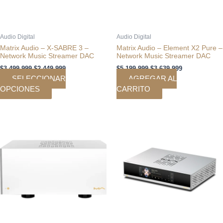
pueden
elegir
en
Audio Digital
Audio Digital
la
Matrix Audio – X-SABRE 3 –
Matrix Audio – Element X2 Pure –
página
Network Music Streamer DAC
Network Music Streamer DAC
de
$
3.499.999
$
2.449.999
$
5.199.999
$
3.639.999
producto
SELECCIONAR
AGREGAR AL
OPCIONES
CARRITO
El
El
El
El
Este
precio
precio
precio
precio
producto
original
actual
original
actual
tiene
era:
es:
era:
es:
múltiples
$9.190.000.
$8.271.000.
$3.890.000.
$3.501.000.
variantes.
Las
opciones
se
pueden
elegir