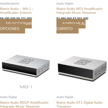
en
Amplificadores
Audio Digital
la
Matrix Audio – MA-1 –
Matrix Audio MD1 Amplificador
página
Amplificador Estereo
Integrado Music Streamer
de
$
9.190.000
$
8.271.000
$
3.890.000
$
3.501.000
producto
SELECCIONAR
AGREGAR AL
OPCIONES
CARRITO
El
El
El
El
precio
precio
precio
precio
original
actual
original
actual
era:
es:
era:
es:
$4.790.000.
$4.311.000.
$4.590.000.
$4.131.000.
Audio Digital
Audio Digital
Matrix Audio MD1P Amplificador
Matrix Audio NT1 Digital Audio
Integrado Music Streamer
Transport