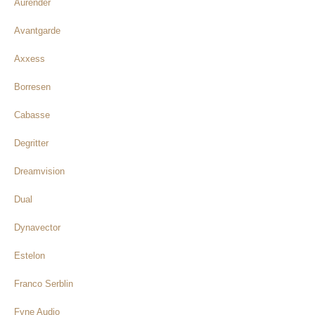
Aurender
Avantgarde
Axxess
Borresen
Cabasse
Degritter
Dreamvision
Dual
Dynavector
Estelon
Franco Serblin
Fyne Audio