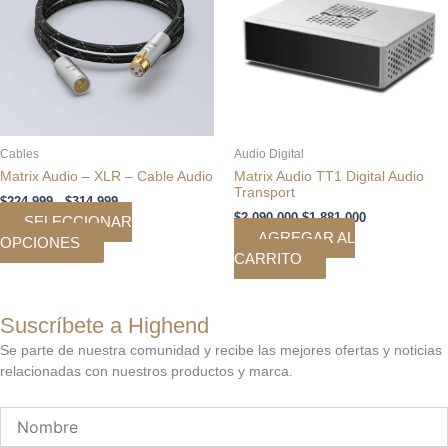
hasta
variantes.
$314.999
Las
opciones
se
pueden
elegir
en
Cables
Audio Digital
la
Matrix Audio – XLR – Cable Audio
Matrix Audio TT1 Digital Audio
página
Transport
$
224.999
-
$
314.999
de
$
2.090.000
$
1.881.000
SELECCIONAR
producto
AGREGAR AL
OPCIONES
CARRITO
Suscríbete a Highend
Se parte de nuestra comunidad y recibe las mejores ofertas y noticias
relacionadas con nuestros productos y marca.
Nombre