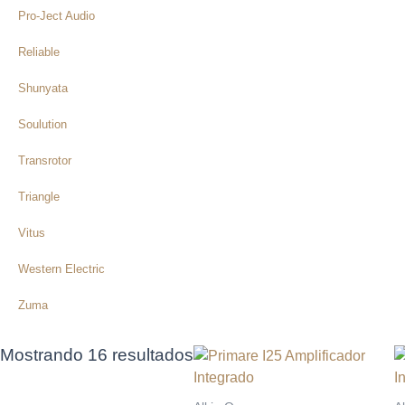
Pro-Ject Audio
Reliable
Shunyata
Soulution
Transrotor
Triangle
Vitus
Western Electric
Zuma
Mostrando 16 resultados
Rango
Este
E
de
producto
p
precios:
tiene
t
desde