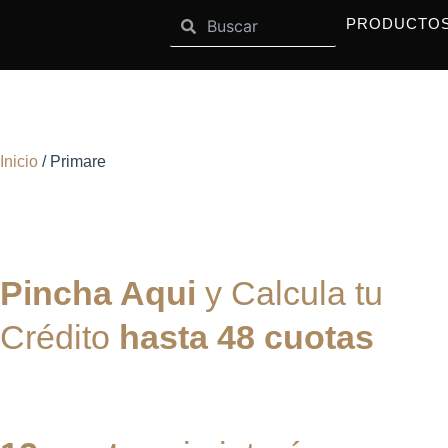
Search
Ir
Search
OPEN SISTEMAS
OPEN MARCAS
SISTEMAS
MARCAS
PRODUCTO
al
contenido
Primare
Inicio
/ Primare
Pincha Aqui
y Calcula tu
Crédito
hasta 48 cuotas