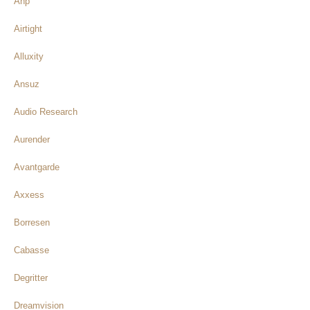
Ahp
Airtight
Alluxity
Ansuz
Audio Research
Aurender
Avantgarde
Axxess
Borresen
Cabasse
Degritter
Dreamvision