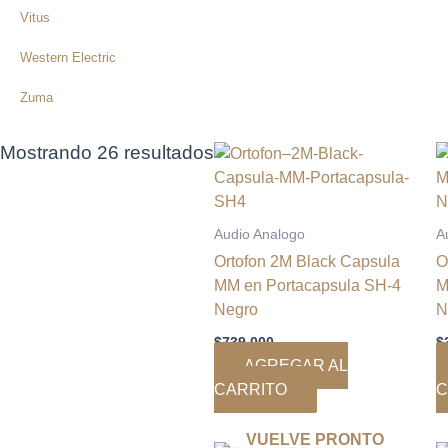
Vitus
Western Electric
Zuma
Mostrando 26 resultados
Audio Analogo
A
Ortofon 2M Black Capsula
O
MM en Portacapsula SH-4
M
Negro
N
$
739.000
$
AGREGAR AL
CARRITO
C
VUELVE PRONTO