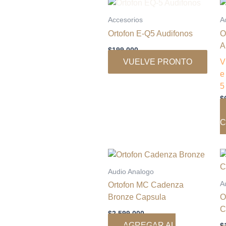
Este
producto
Accesorios
A
tiene
Ortofon E-Q5 Audifonos
O
múltiples
A
$
199.000
variantes.
VUELVE PRONTO
V
Las
opciones
5
se
$
pueden
elegir
C
en
la
página
de
producto
Audio Analogo
A
Ortofon MC Cadenza
Bronze Capsula
O
C
$
2.599.000
AGREGAR AL
$