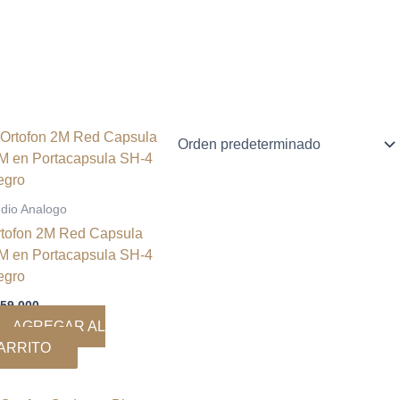
dio Analogo
rtofon 2M Red Capsula
M en Portacapsula SH-4
egro
59.000
AGREGAR AL
ARRITO