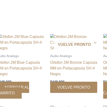
VUELVE PRONTO
udio Analogo
Audio Analogo
Au
rtofon 2M Blue Capsula
Ortofon 2M Bronze Capsula
O
M en Portacapsula SH-4
MM en Portacapsula SH-4
M
egro
Negro
N
349.000
$
449.000
$
1
AGREGAR AL
VUELVE PRONTO
ARRITO
C