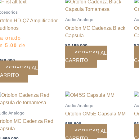
ccesorios
Audio Analogo
Au
rtofon HD-Q7 Amplificador
udifonos
Ortofon MC Cadenza Black
O
Capsula
C
alorado
en
5.00
de
$
3.199.000
$
2
AGREGAR AL
CARRITO
C
669.000
AGREGAR AL
ARRITO
Audio Analogo
Au
udio Analogo
Ortofon OM5E Capsula MM
O
rtofon MC Cadenza Red
$
85.900
$
6
apsula
AGREGAR AL
CARRITO
C
1.599.000