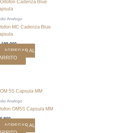
dio Analogo
rtofon MC Cadenza Blue
apsula
.199.000
AGREGAR AL
ARRITO
dio Analogo
rtofon OM5S Capsula MM
6.900
AGREGAR AL
ARRITO