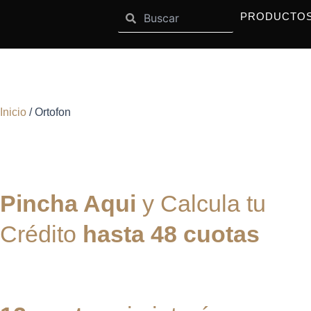
Search
Ir
Search
OPEN SISTEMAS
OPEN MARCAS
SISTEMAS
MARCAS
PRODUCTO
al
contenido
Ortofon
Inicio
/ Ortofon
Pincha Aqui
y Calcula tu
Crédito
hasta 48 cuotas