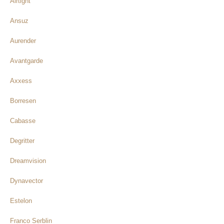
Airtight
Ansuz
Aurender
Avantgarde
Axxess
Borresen
Cabasse
Degritter
Dreamvision
Dynavector
Estelon
Franco Serblin