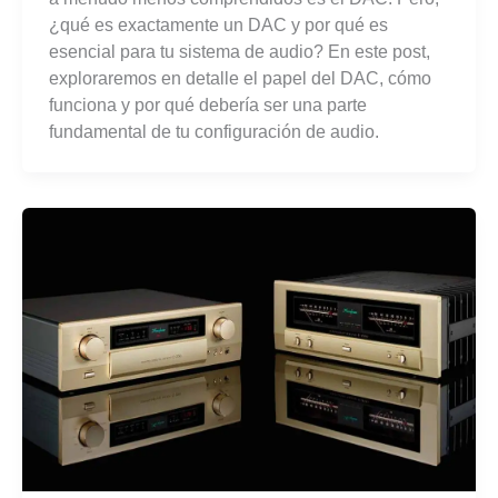
¿qué es exactamente un DAC y por qué es
esencial para tu sistema de audio? En este post,
exploraremos en detalle el papel del DAC, cómo
funciona y por qué debería ser una parte
fundamental de tu configuración de audio.