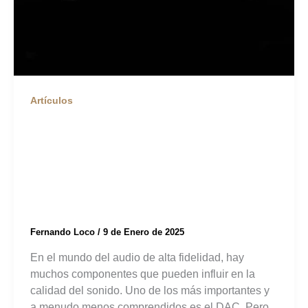
Artículos
¿Qué es el DAC y por
Qué es Esencial para
tu Sistema de Audio?
Fernando Loco
/
9 de Enero de 2025
En el mundo del audio de alta fidelidad, hay
muchos componentes que pueden influir en la
calidad del sonido. Uno de los más importantes y
a menudo menos comprendidos es el DAC. Pero,