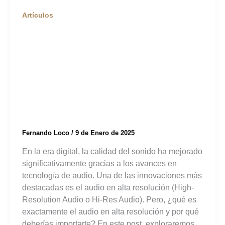
Artículos
¿Qué es el Audio en
Alta Resolución y por
qué Debería
Importarte?
Fernando Loco
/
9 de Enero de 2025
En la era digital, la calidad del sonido ha mejorado
significativamente gracias a los avances en
tecnología de audio. Una de las innovaciones más
destacadas es el audio en alta resolución (High-
Resolution Audio o Hi-Res Audio). Pero, ¿qué es
exactamente el audio en alta resolución y por qué
deberías importarte? En este post, exploraremos