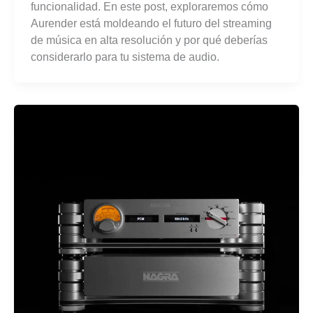
funcionalidad. En este post, exploraremos cómo
Aurender está moldeando el futuro del streaming
de música en alta resolución y por qué deberías
considerarlo para tu sistema de audio.