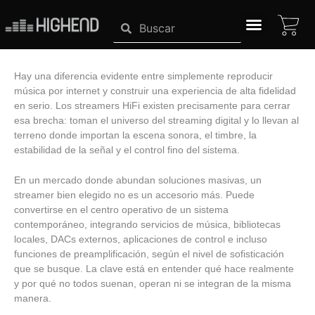
Ir
CA
Search
Search
al
contenido
SISTEMAS HIGHEND
Hay una diferencia evidente entre simplemente reproducir
música por internet y construir una experiencia de alta fidelidad
en serio. Los streamers HiFi existen precisamente para cerrar
esa brecha: toman el universo del streaming digital y lo llevan al
terreno donde importan la escena sonora, el timbre, la
estabilidad de la señal y el control fino del sistema.
En un mercado donde abundan soluciones masivas, un
streamer bien elegido no es un accesorio más. Puede
convertirse en el centro operativo de un sistema
contemporáneo, integrando servicios de música, bibliotecas
locales, DACs externos, aplicaciones de control e incluso
funciones de preamplificación, según el nivel de sofisticación
que se busque. La clave está en entender qué hace realmente
y por qué no todos suenan, operan ni se integran de la misma
manera.