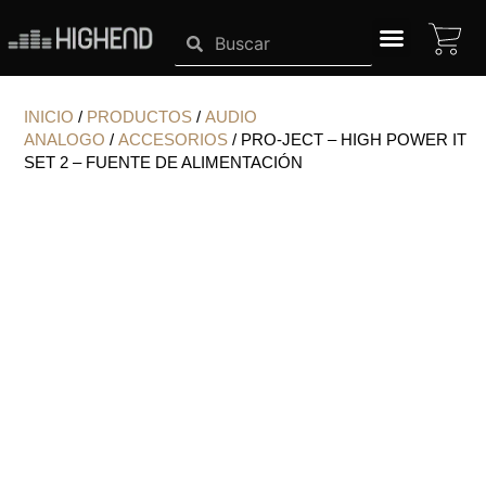
Ir
CA
Search
Search
al
contenido
SISTEMAS HIGHEND
INICIO
/
PRODUCTOS
/
AUDIO
ANALOGO
/
ACCESORIOS
/ PRO-JECT – HIGH POWER IT
SET 2 – FUENTE DE ALIMENTACIÓN