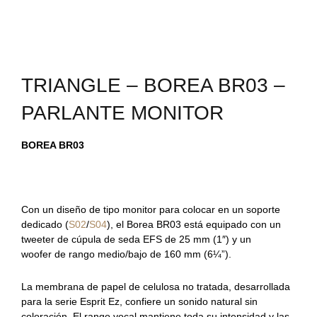
TRIANGLE – BOREA BR03 –
PARLANTE MONITOR
BOREA BR03
Con un diseño de tipo monitor para colocar en un soporte
dedicado (
S02
/
S04
), el Borea BR03 está equipado con un
tweeter de cúpula de seda EFS de 25 mm (1″) y un
woofer de rango medio/bajo de 160 mm (6¼”).
La membrana de papel de celulosa no tratada, desarrollada
para la serie Esprit Ez, confiere un sonido natural sin
coloración. El rango vocal mantiene toda su intensidad y las