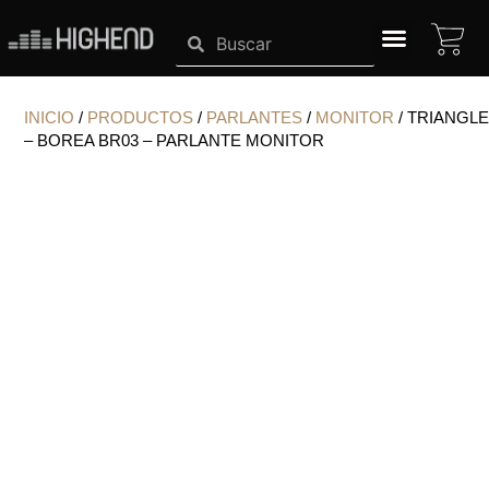
Ir
CA
Search
Search
al
contenido
SISTEMAS HIGHEND
INICIO
/
PRODUCTOS
/
PARLANTES
/
MONITOR
/ TRIANGLE
– BOREA BR03 – PARLANTE MONITOR