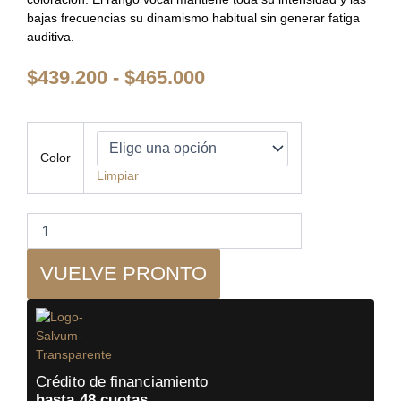
bajas frecuencias su dinamismo habitual sin generar fatiga
auditiva.
Rango
$
439.200
-
$
465.000
de
precios:
desde
Triangle
-
$439.200
Color
Borea
hasta
Limpiar
BR03
$465.000
-
Parlante
Monitor
cantidad
VUELVE PRONTO
Crédito de financiamiento
hasta 48 cuotas