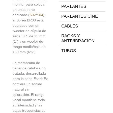
monitor para colocar
PARLANTES
en un soporte
dedicado (
S02
/
S04
),
PARLANTES CINE
el Borea BR03 está
equipado con un
CABLES
tweeter de cúpula de
RACKS Y
seda EFS de 25 mm
ANTIVIBRACIÓN
(1″) y un woofer de
rango medio/bajo de
TUBOS
160 mm (6¼”).
La membrana de
papel de celulosa no
tratada, desarrollada
para la serie Esprit Ez,
confiere un sonido
natural sin
coloración. El rango
vocal mantiene toda
su intensidad y las
bajas frecuencias su