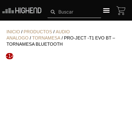
Ir
CA
Search
Search
al
contenido
SISTEMAS HIGHEND
INICIO
/
PRODUCTOS
/
AUDIO
ANALOGO
/
TORNAMESA
/ PRO-JECT -T1 EVO BT –
TORNAMESA BLUETOOTH
-14%