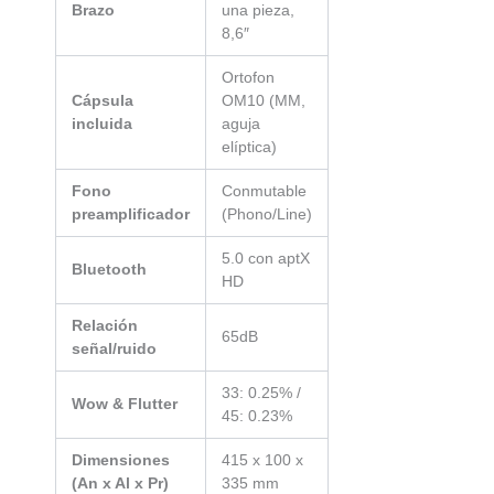
Brazo
una pieza,
8,6″
Ortofon
Cápsula
OM10 (MM,
incluida
aguja
elíptica)
Fono
Conmutable
preamplificador
(Phono/Line)
5.0 con aptX
Bluetooth
HD
Relación
65dB
señal/ruido
33: 0.25% /
Wow & Flutter
45: 0.23%
Dimensiones
415 x 100 x
(An x Al x Pr)
335 mm